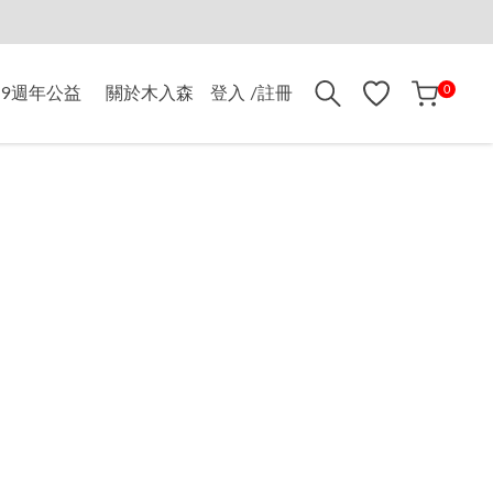
折$500
0
9週年公益
關於木入森
登入 /註冊