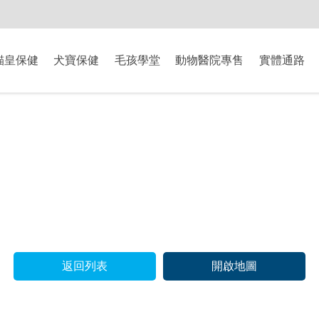
-8/9爸氣獻禮】全館滿$2000現折$200、滿$3000現折$300、滿$5000現
貓皇保健
犬寶保健
毛孩學堂
動物醫院專售
實體通路
返回列表
開啟地圖