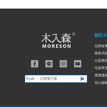
關於
品牌故
最新消
公益專
毛孩學
實體通
Email
安心檢