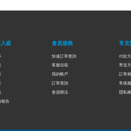
木入森
會員服務
常見
事
快速訂單查詢
付款
息
客服信箱
寄送
區
我的帳戶
訂單
堂
訂單查詢
售後
路
會員辦法
隱私
驗報告