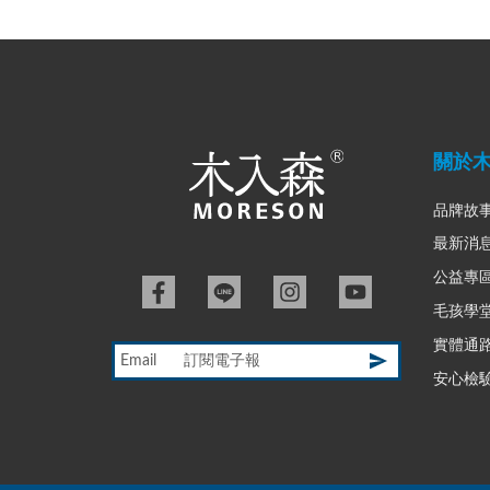
關於
品牌故
最新消
公益專
毛孩學
實體通
Email
安心檢