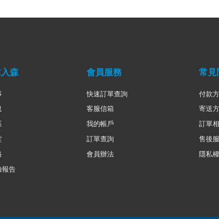
木入森
會員服務
常見
事
快速訂單查詢
付款
息
客服信箱
寄送
區
我的帳戶
訂單
堂
訂單查詢
售後
路
會員辦法
隱私
驗報告