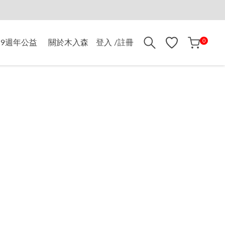
折$500
0
9週年公益
關於木入森
登入 /註冊