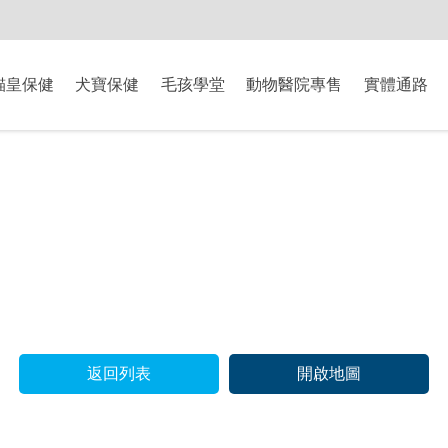
-8/9爸氣獻禮】全館滿$2000現折$200、滿$3000現折$300、滿$5000現
貓皇保健
犬寶保健
毛孩學堂
動物醫院專售
實體通路
返回列表
開啟地圖