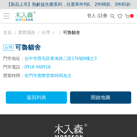
【新品上市】熟齡益生菌系列，任選單件9折、2件88折、3件85折
登入 /註冊
0
首頁
實體通路
台灣
可魯貓舍
可魯貓舍
門市地址：
台中市西屯區青海路二段176號8樓之3
門市電話：
0918-948918
營業時間：
依門市實際營業時間為主
返回列表
開啟地圖