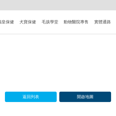
-8/9爸氣獻禮】全館滿$2000現折$200、滿$3000現折$300、滿$5000現
貓皇保健
犬寶保健
毛孩學堂
動物醫院專售
實體通路
返回列表
開啟地圖