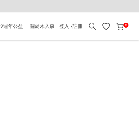
折$500
0
9週年公益
關於木入森
登入 /註冊