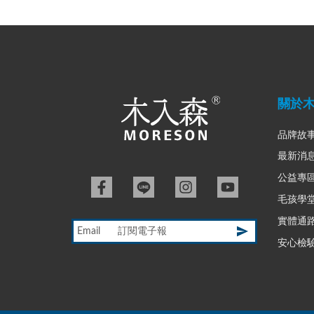
關於
品牌故
最新消
公益專
毛孩學
實體通
Email
安心檢