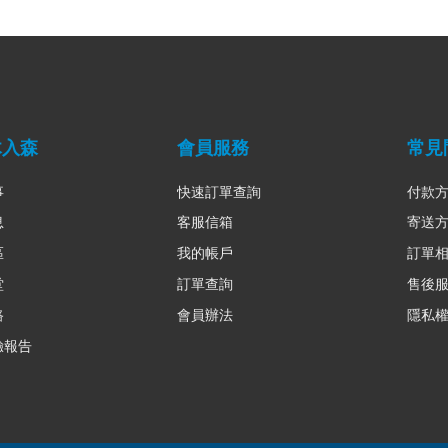
木入森
會員服務
常見
事
快速訂單查詢
付款
息
客服信箱
寄送
區
我的帳戶
訂單
堂
訂單查詢
售後
路
會員辦法
隱私
驗報告