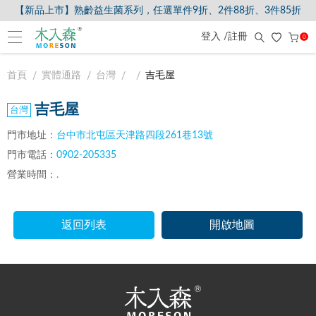
【新品上市】熟齡益生菌系列，任選單件9折、2件88折、3件85折
登入 /註冊
0
首頁
實體通路
台灣
吉毛屋
吉毛屋
門市地址：
台中市北屯區天津路四段261巷13號
門市電話：
0902-205335
營業時間：
.
返回列表
開啟地圖