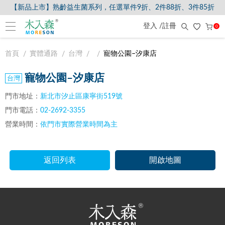
【新品上市】熟齡益生菌系列，任選單件9折、2件88折、3件85折
登入 /註冊
0
首頁
實體通路
台灣
寵物公園–汐康店
寵物公園–汐康店
門市地址：
新北市汐止區康寧街519號
門市電話：
02-2692-3355
營業時間：
依門市實際營業時間為主
返回列表
開啟地圖