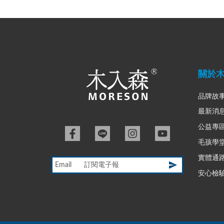
關於
品牌故
最新消
公益專
毛孩學
實體通
Email
安心檢