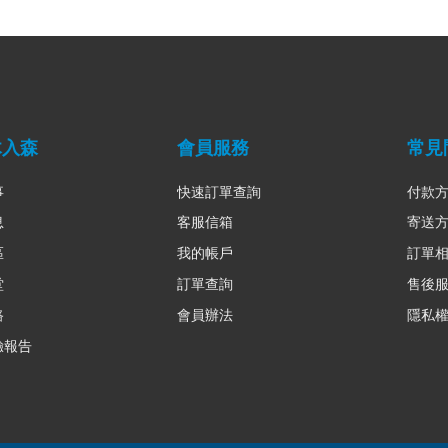
木入森
會員服務
常見
事
快速訂單查詢
付款
息
客服信箱
寄送
區
我的帳戶
訂單
堂
訂單查詢
售後
路
會員辦法
隱私
驗報告