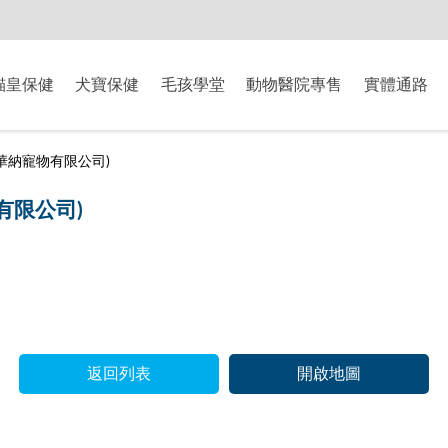
-8/9爸氣獻禮】全館滿$2000現折$200、滿$3000現折$300、滿$5000現
貓皇保健
犬寶保健
毛孩學堂
動物醫院專售
實體通路
華納寵物有限公司)
有限公司)
返回列表
開啟地圖