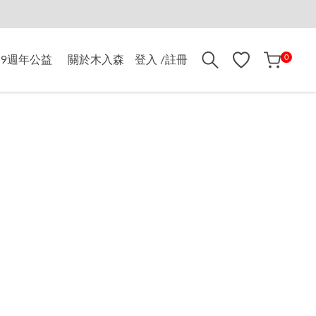
折$500
0
9週年公益
關於木入森
登入 /註冊