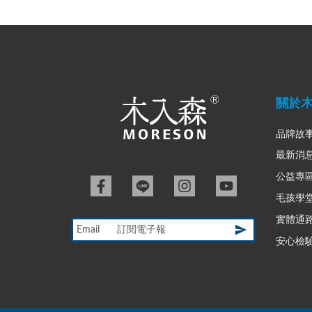
關於
品牌故
最新消
公益專
毛孩學
實體通
Email
安心檢