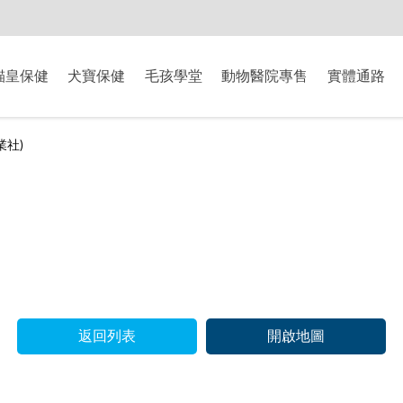
-8/9爸氣獻禮】全館滿$2000現折$200、滿$3000現折$300、滿$5000現
貓皇保健
犬寶保健
毛孩學堂
動物醫院專售
實體通路
業社)
返回列表
開啟地圖