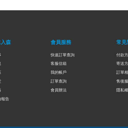
木入森
會員服務
常見
事
快速訂單查詢
付款
息
客服信箱
寄送
區
我的帳戶
訂單
堂
訂單查詢
售後
路
會員辦法
隱私
驗報告