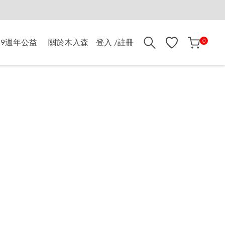
折$500
0
9週年公益
關於木入森
登入 /註冊