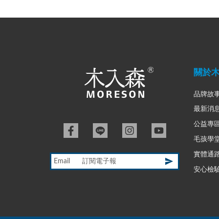
關於
品牌故
最新消
公益專
毛孩學
實體通
Email
安心檢