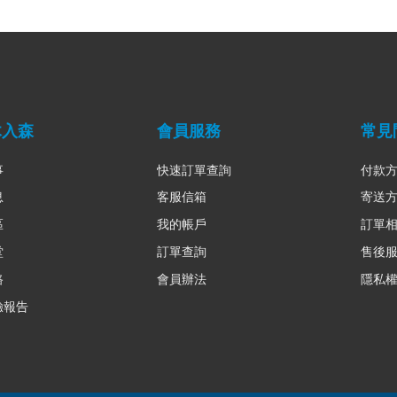
木入森
會員服務
常見
事
快速訂單查詢
付款
息
客服信箱
寄送
區
我的帳戶
訂單
堂
訂單查詢
售後
路
會員辦法
隱私
驗報告