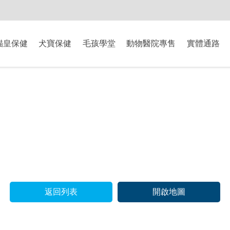
-8/9爸氣獻禮】全館滿$2000現折$200、滿$3000現折$300、滿$5000現
貓皇保健
犬寶保健
毛孩學堂
動物醫院專售
實體通路
返回列表
開啟地圖