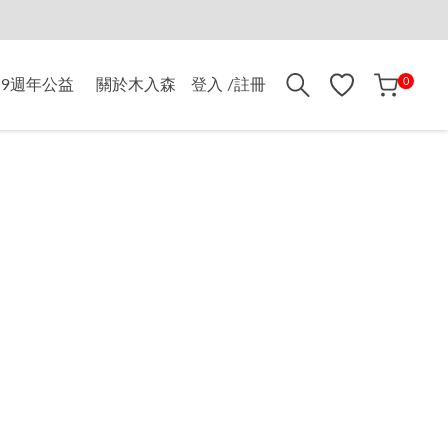
折$500
0
9週年公益
關於木入森
登入 /註冊