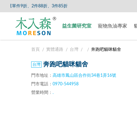
選單件9折、2件88折、3件85折
【8/5
益生菌研究室
寵物魚油專家
首頁
實體通路
台灣
奔跑吧貓咪貓舍
奔跑吧貓咪貓舍
門市地址：
高雄市鳳山區合作街34巷1弄16號
門市電話：
0970-544958
營業時間：
.