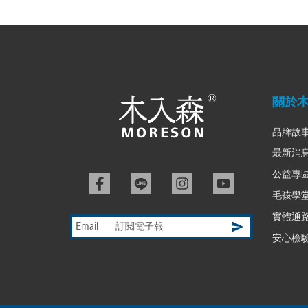
關於
品牌故
最新消
公益專
毛孩學
實體通
Email
安心檢