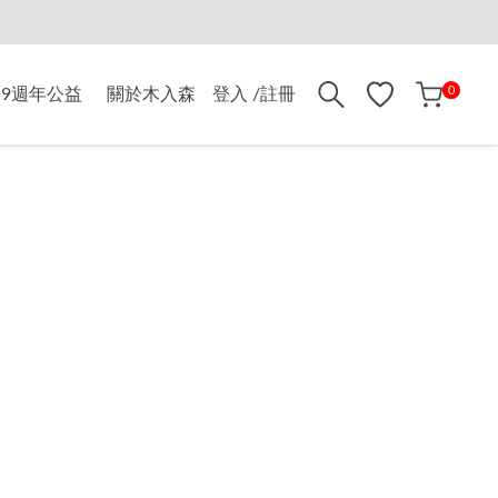
折$500
0
9週年公益
關於木入森
登入 /註冊