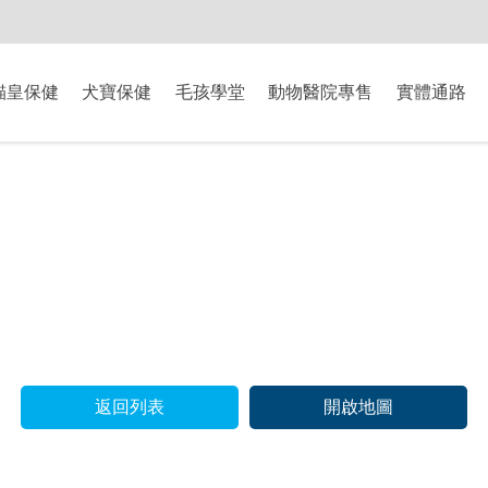
-8/9爸氣獻禮】全館滿$2000現折$200、滿$3000現折$300、滿$5000現
貓皇保健
犬寶保健
毛孩學堂
動物醫院專售
實體通路
返回列表
開啟地圖