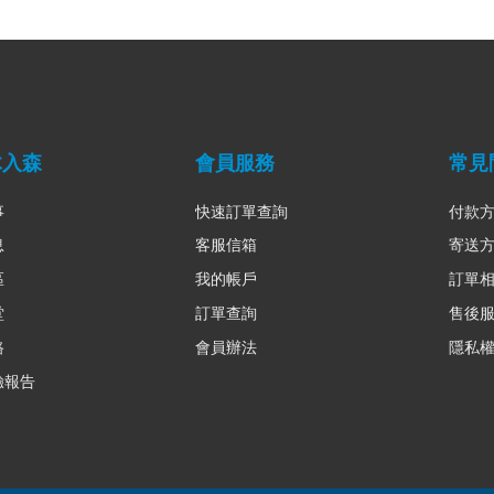
木入森
會員服務
常見
事
快速訂單查詢
付款
息
客服信箱
寄送
區
我的帳戶
訂單
堂
訂單查詢
售後
路
會員辦法
隱私
驗報告