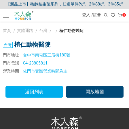
【新品上市】熟齡益生菌系列，任選單件9折、2件88折、3件85折
登入 /註冊
0
首頁
實體通路
台灣
植仁動物醫院
植仁動物醫院
門市地址：
台中市南屯區三厝街180號
門市電話：
04-23805811
營業時間：
依門市實際營業時間為主
返回列表
開啟地圖