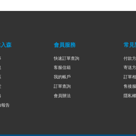
木入森
會員服務
常見
事
快速訂單查詢
付款
息
客服信箱
寄送
區
我的帳戶
訂單
堂
訂單查詢
售後
路
會員辦法
隱私
驗報告