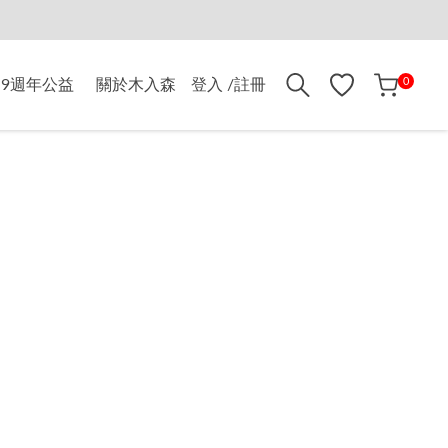
折$500
0
9週年公益
關於木入森
登入 /註冊