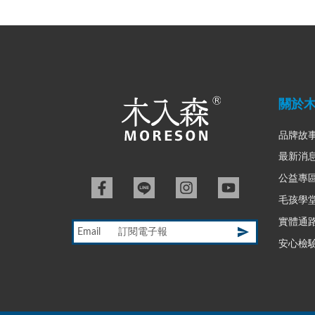
關於
品牌故
最新消
公益專
毛孩學
實體通
Email
安心檢