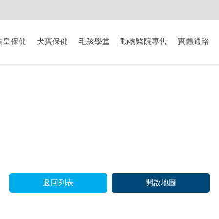
-8/9爸氣獻禮】全館滿$2000現折$200、滿$3000現折$300、滿$5000現
貓皇保健
犬寶保健
毛孩學堂
動物醫院專售
實體通路
返回列表
開啟地圖