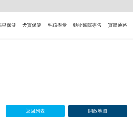
-8/9爸氣獻禮】全館滿$2000現折$200、滿$3000現折$300、滿$5000現
貓皇保健
犬寶保健
毛孩學堂
動物醫院專售
實體通路
返回列表
開啟地圖