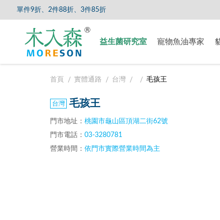
單件9折、2件88折、3件85折
【8/5
益生菌研究室
寵物魚油專家
首頁
實體通路
台灣
毛孩王
毛孩王
門市地址：
桃園市龜山區頂湖二街62號
門市電話：
03-3280781
營業時間：
依門市實際營業時間為主