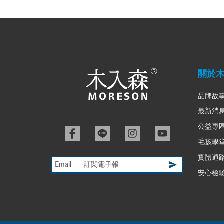
關於
品牌故
最新消
公益專
毛孩學
實體通
Email
安心檢