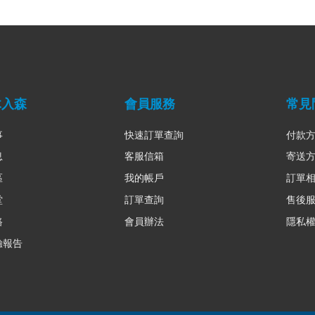
木入森
會員服務
常見
事
快速訂單查詢
付款
息
客服信箱
寄送
區
我的帳戶
訂單
堂
訂單查詢
售後
路
會員辦法
隱私
驗報告