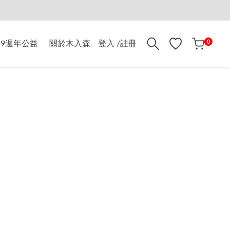
折$500
0
9週年公益
關於木入森
登入 /註冊