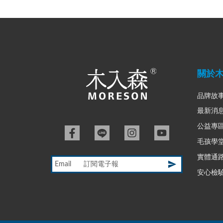
關於
品牌故
最新消
公益專
毛孩學
實體通
Email
安心檢