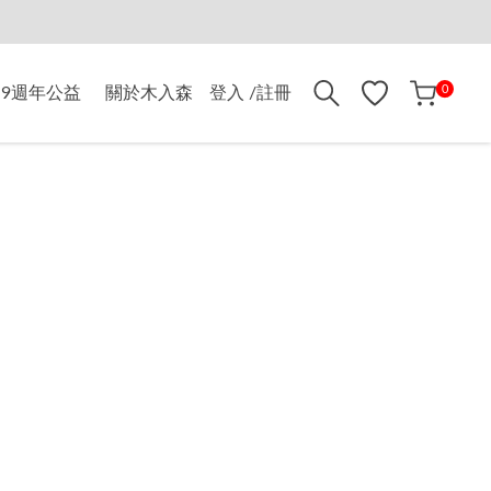
折$500
0
9週年公益
關於木入森
登入 /註冊