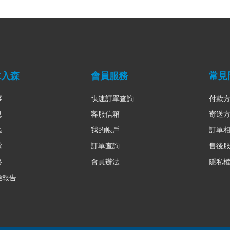
木入森
會員服務
常見
事
快速訂單查詢
付款
息
客服信箱
寄送
區
我的帳戶
訂單
堂
訂單查詢
售後
路
會員辦法
隱私
驗報告