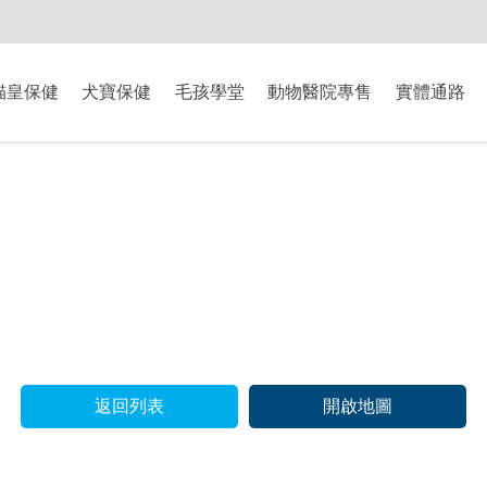
-8/9爸氣獻禮】全館滿$2000現折$200、滿$3000現折$300、滿$5000現
貓皇保健
犬寶保健
毛孩學堂
動物醫院專售
實體通路
返回列表
開啟地圖