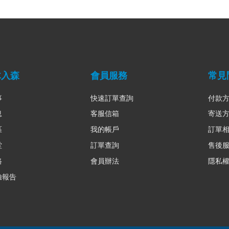
木入森
會員服務
常見
事
快速訂單查詢
付款
息
客服信箱
寄送
區
我的帳戶
訂單
堂
訂單查詢
售後
路
會員辦法
隱私
驗報告