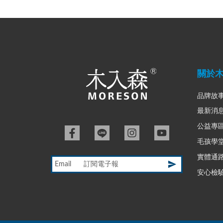
關於
品牌故
最新消
公益專
毛孩學
實體通
Email
安心檢