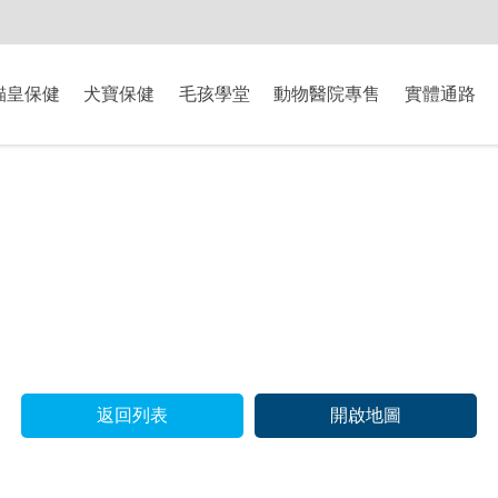
-8/9爸氣獻禮】全館滿$2000現折$200、滿$3000現折$300、滿$5000現
貓皇保健
犬寶保健
毛孩學堂
動物醫院專售
實體通路
返回列表
開啟地圖