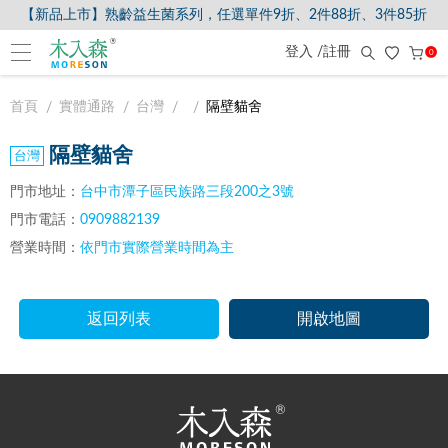
【新品上市】熟齡益生菌系列，任選單件9折、2件88折、3件85折
登入 /註冊
0
首頁
實體通路
台灣
隔壁貓舍
隔壁貓舍
門市地址：
台中市潭子區民族路三段200之3號
門市電話：
0909882139
營業時間：
依門市實際營業時間為主
返回列表
開啟地圖