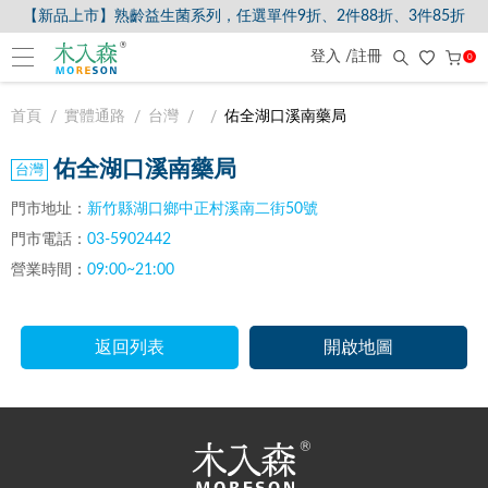
【新品上市】熟齡益生菌系列，任選單件9折、2件88折、3件85折
登入 /註冊
0
首頁
實體通路
台灣
佑全湖口溪南藥局
佑全湖口溪南藥局
門市地址：
新竹縣湖口鄉中正村溪南二街50號
門市電話：
03-5902442
營業時間：
09:00~21:00
返回列表
開啟地圖