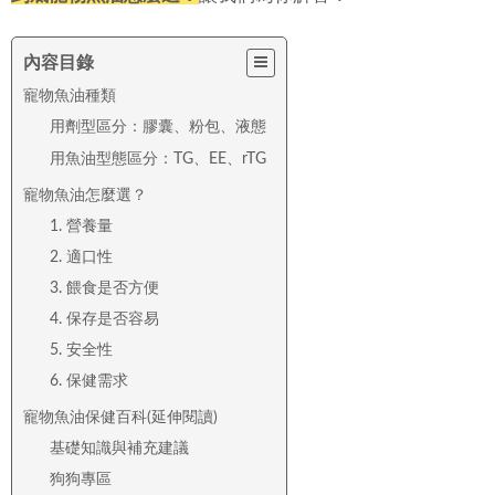
內容目錄
寵物魚油種類
用劑型區分：膠囊、粉包、液態
用魚油型態區分：TG、EE、rTG
寵物魚油怎麼選？
1. 營養量
2. 適口性
3. 餵食是否方便
4. 保存是否容易
5. 安全性
6. 保健需求
寵物魚油保健百科(延伸閱讀)
基礎知識與補充建議
狗狗專區