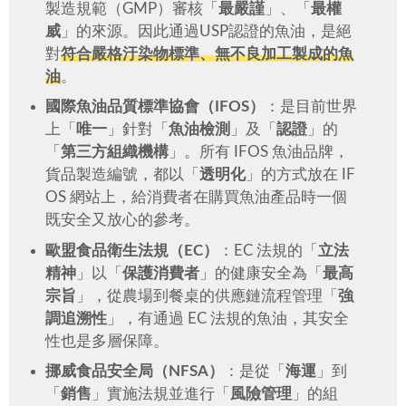
製造規範（GMP）審核「
最嚴謹
」、「
最權
威
」的來源。因此通過USP認證的魚油，是絕
對
符合嚴格汙染物標準、無不良加工製成的魚
油
。
國際魚油品質標準協會（IFOS）
：是目前世界
上「
唯一
」針對「
魚油檢測
」及「
認證
」的
「
第三方組織機構
」。所有 IFOS 魚油品牌，
貨品製造編號，都以「
透明化
」的方式放在 IF
OS 網站上，給消費者在購買魚油產品時一個
既安全又放心的參考。
歐盟食品衛生法規（EC）
：EC 法規的「
立法
精神
」以「
保護消費者
」的健康安全為「
最高
宗旨
」，從農場到餐桌的供應鏈流程管理「
強
調追溯性
」，有通過 EC 法規的魚油，其安全
性也是多層保障。
挪威食品安全局（NFSA）
：是從「
海運
」到
「
銷售
」實施法規並進行「
風險管理
」的組