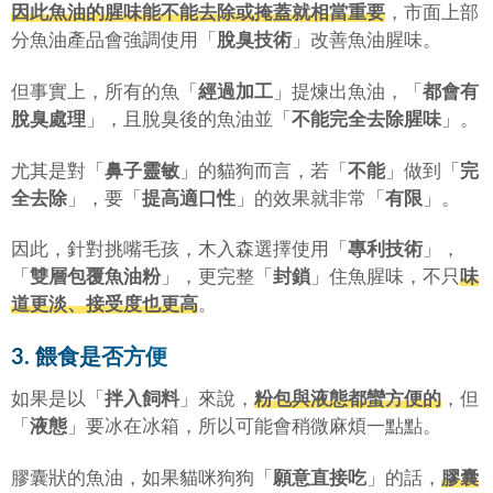
因此魚油的腥味能不能去除或掩蓋就相當重要
，市面上部
分魚油產品會強調使用「
脫臭技術
」改善魚油腥味。
但事實上，所有的魚「
經過加工
」提煉出魚油，「
都會有
脫臭處理
」，且脫臭後的魚油並「
不能完全去除腥味
」。
尤其是對「
鼻子靈敏
」的貓狗而言，若「
不能
」做到「
完
全去除
」，要「
提高適口性
」的效果就非常「
有限
」。
因此，針對挑嘴毛孩，木入森選擇使用「
專利技術
」，
「
雙層包覆魚油粉
」，更完整「
封鎖
」住魚腥味，不只
味
道更淡、接受度也更高
。
3. 餵食是否方便
如果是以「
拌入飼料
」來說，
粉包與液態都蠻方便的
，但
「
液態
」要冰在冰箱，所以可能會稍微麻煩一點點。
膠囊狀的魚油，如果貓咪狗狗「
願意直接吃
」的話，
膠囊