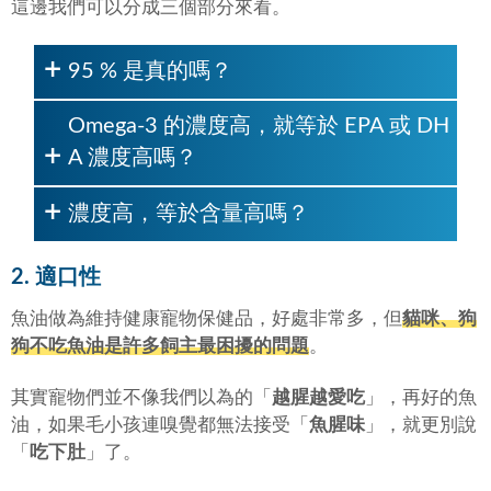
這邊我們可以分成三個部分來看。
95 % 是真的嗎？
Omega-3 的濃度高，就等於 EPA 或 DH
A 濃度高嗎？
濃度高，等於含量高嗎？
2. 適口性
魚油做為維持健康寵物保健品，好處非常多，但
貓咪、狗
狗不吃魚油是許多飼主最困擾的問題
。
其實寵物們並不像我們以為的「
越腥越愛吃
」，再好的魚
油，如果毛小孩連嗅覺都無法接受「
魚腥味
」，就更別說
「
吃下肚
」了。