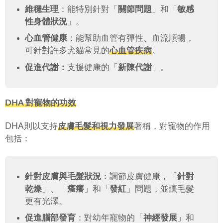
維穩生理
：能特別針對「
關節問題
」和「
敏感
性身體狀況
」。
心血管健康
：能幫助血管有彈性、血流順暢，
可針對許多犬貓常見的
心血管疾病
。
促進代謝：
支援健康的「
新陳代謝
」。
DHA 對寵物的功效
DHA則以支持
皮膚毛髮和視力發展
著稱，對寵物的作用
包括：
針對皮膚與毛髮狀況
：調節皮膚健康，「
針對
乾燥
」、「
瘙癢
」和「
發紅
」問題，並讓毛髮
更有光澤。
促進腦部發育
：對幼年寵物的「
神經發展
」和