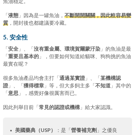
魚油穩定。
「
液態
」因為是一罐魚油，
不斷開開關關，因此較容易變
質
，開封後也都建議要冷藏。
5. 安全性
「
安全
」、「
沒有重金屬、環境賀爾蒙汙染
」的魚油是最
「
重要且基本的
」，但要如何知道給貓咪、狗狗挑的魚油
最實在呢？
很多魚油產品均會主打「
通過某實證
」、「
某機構認
證
」、「
獲得標章
」等，但大多飼主多「
不知道
」其中的
「
意思
」，感覺好像很厲害而已。
因此列舉目前「
常見的認證或機構
」給大家認識。
美國藥典（USP）
：是「
營養補充劑
」之優良