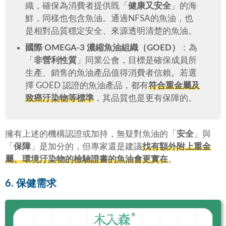
織，確保為消費者提供既「
健康又安全
」的海
鮮，同樣也包含魚油。通過NFSA的魚油，也
是相對品質穩定安全、來源透明清楚的魚油。
國際 OMEGA-3 濃縮魚油組織（GOED）
：為
「
非營利性質
」同業公會，目標是確保成員所
生產、銷售的魚油產品值得消費者信賴。若選
擇 GOED 認證的魚油產品，都有
符合重金屬及
致癌汙染物等標準
，其品質也是更有保障的。
擁有上述的機構認證或加持，無疑對魚油的「
安全
」與
「
保障
」是加分的，但專家還是建議
找有額外附上重金
屬、環境汙染物的檢驗證書的魚油會更實在
。
6. 保健需求