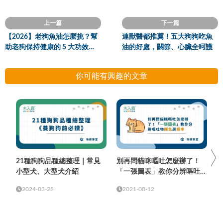
上一篇
下一篇
【2026】老狗魚油怎麼挑？幫
連獸醫都推薦！五大狗狗吃魚
助老狗保持健康的 5 大功效＋3
油的好處，關節、心臟全呵護
大挑選指南
你可能有興趣的文章
21種狗狗品種總整理｜常見
別再問貓咪嘔吐怎麼辦了！
小型犬、大型犬介紹
「一張圖表」教你分辨嘔吐物
顏色與頻率
2024-03-28
2021-08-12