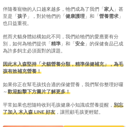
伴隨養寵物的人口越來越多，牠們成為了我們「
家人
」甚
至是「
孩子
」，對於牠們的「
健康護理
」和「
營養需求
」
也日益重視。
然而犬貓身體結構如此不同，我們給牠們的愛應要有分
別，如何為牠們提供「
精準
」和「
安全
」的保健食品已成
為許多飼主必須面對的課題。
因此木入森堅持「犬貓營養分類，精準保健補充」，為毛
孩有效補充營養！
如果你正在幫毛孩找合適的保健營養，我們幫你整理好囉
～
歡迎點擊下方圖片了解更多！
平常如果也想隨時收到毛孩健康小知識或營養提醒，
別忘
了加入 木入森 LINE 好友
，讓照顧毛孩更輕鬆。