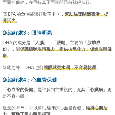
而關節保健，在毛孩真正面臨問題前就得進行。
高 EPA 的魚油能讓行動不卡卡，
幫助貓咪關節靈活，提
升活力
。
魚油好處3：眼睛明亮
DHA 的成分是「
大腦
」、「
眼睛
」主要的「
脂肪成
份
」，能
保護貓咪眼睛視力，提供抗氧化力，促進眼睛健
康
。
除此之外，DHA 也能
讓眼球更水潤，不容易乾澀
。
魚油好處4：心血管保健
「
心血管的保健
」是許多飼主重視的，尤其「
心臟病
」更
是不容小覷。
適量的 EPA，可以幫助貓咪的心血管保健，
維持心肌活
力，幫助正常心跳與循環
。