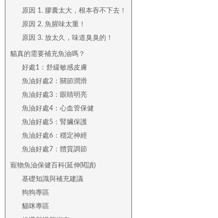
原因 1. 膠囊太大，根本吞不下去！
原因 2. 魚腥味太重！
原因 3. 放太久，味道臭臭的！
貓真的需要補充魚油嗎？
好處1：舒緩敏感皮膚
魚油好處2：關節潤滑
魚油好處3：眼睛明亮
魚油好處4：心血管保健
魚油好處5：腎臟保護
魚油好處6：穩定神經
魚油好處7：體質調節
寵物魚油保健百科(延伸閱讀)
基礎知識與補充建議
狗狗專區
貓咪專區