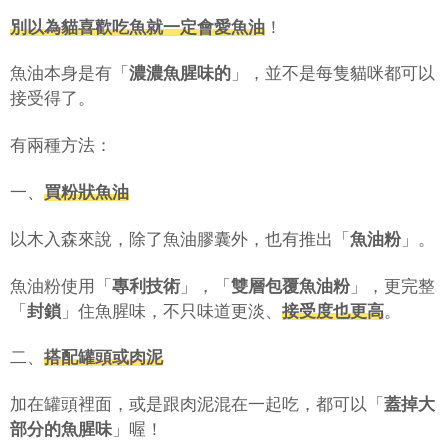
別以為貓喜歡吃魚就一定會愛魚油
！
魚油本身是有「
濃濃魚腥味的
」，並不是每隻貓咪都可以
接受得了。
有兩種方法：
一、
買粉狀魚油
以木入森來說，除了魚油膠囊外，也有推出「
魚油粉
」。
魚油粉使用「
專利技術
」，「
雙層包覆魚油粉
」，更完整
「
封鎖
」住魚腥味，不只味道更淡、
接受度也更高
。
二、
搭配罐頭或肉泥
加在罐頭裡面，或是跟肉泥混在一起吃，都可以「
蓋掉大
部分的魚腥味
」喔！