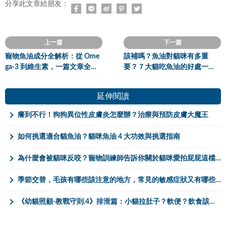
分享此文章給朋友：
上一篇
下一篇
寵物魚油成分全解析：從 Ome
該補嗎？魚油對貓咪有多重
ga-3 到維生素，一篇文章全搞
要？７大貓吃魚油的好處一次
懂！
看！
延伸閱讀
癢到不行！狗狗異位性皮膚炎怎麼辦？治療與預防皮膚大魔王
如何挑選適合貓魚油？貓咪魚油 4 大功效與挑選指南
為什麼會被貓咪反咬？寵物訓練師告訴你關於貓咪愛拍屁屁這檔事
季節交替，毛孩有哪些該注意的地方，常見的敏感症狀又有哪些呢？
《幼貓照顧-教戰守則.4》排泄篇：小貓拉肚子？軟便？飲食該如何調整