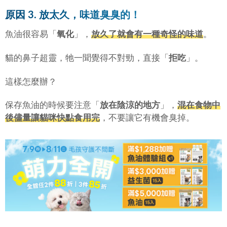
原因 3. 放太久，味道臭臭的！
魚油很容易「
氧化
」，
放久了就會有一種奇怪的味道
。
貓的鼻子超靈，牠一聞覺得不對勁，直接「
拒吃
」。
這樣怎麼辦？
保存魚油的時候要注意「
放在陰涼的地方
」，
混在食物中
後儘量讓貓咪快點食用完
，不要讓它有機會臭掉。