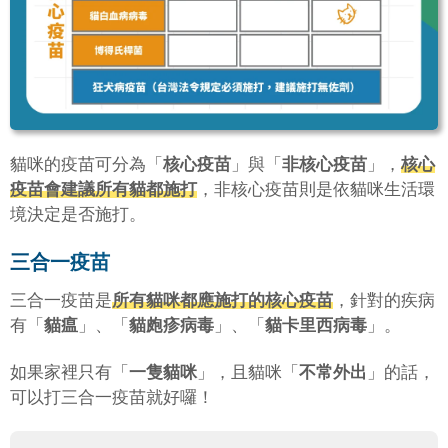
貓咪的疫苗可分為「
核心疫苗
」與「
非核心疫苗
」，
核心
疫苗會建議所有貓都施打
，非核心疫苗則是依貓咪生活環
境決定是否施打。
三合一疫苗
三合一疫苗是
所有貓咪都應施打的核心疫苗
，針對的疾病
有「
貓瘟
」、「
貓皰疹病毒
」、「
貓卡里西病毒
」。
如果家裡只有「
一隻貓咪
」，且貓咪「
不常外出
」的話，
可以打三合一疫苗就好囉！