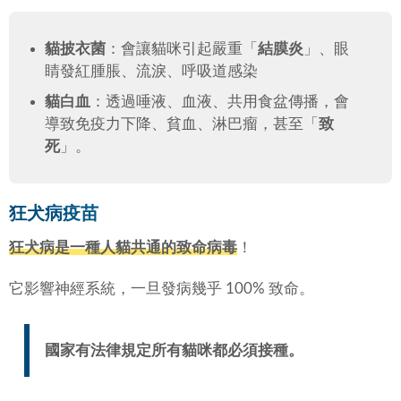
貓披衣菌
：會讓貓咪引起嚴重「
結膜炎
」、眼
睛發紅腫脹、流淚、呼吸道感染
貓白血
：透過唾液、血液、共用食盆傳播，會
導致免疫力下降、貧血、淋巴瘤，甚至「
致
死
」。
狂犬病疫苗
狂犬病是一種人貓共通的致命病毒
！
它影響神經系統，一旦發病幾乎 100% 致命。
國家有法律規定所有貓咪都必須接種。