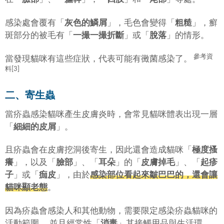
感染處會覆有「
灰色的鱗屑
」，毛色會變得「
粗糙
」，癬
斑部分的被毛有「
一撮一撮折斷
」或「
脫落
」的情形。
參考資
當發現貓咪有這些症狀，代表可能有黴菌感染了。
料[3]
二、寄生蟲
當疥蟲感染貓咪產生皮膚炎時，會常見貓咪體表出現一層
「
細細的皮屑
」。
且疥蟲會在皮膚挖洞後寄生，因此還會造成貓咪「
極度搔
癢
」，以及「
臉部
」、「
耳朵
」的「
皮膚掉毛
」、「
起疹
子
」或「
痂皮
」，由於
感染部位看起來皺巴巴的，還會讓
貓咪顯老態
。
因為疥蟲會感染人和其他動物，需要限定感染疥蟲貓咪的
活動範圍， 並且經常性「
消毒
」其接觸用品與生活環