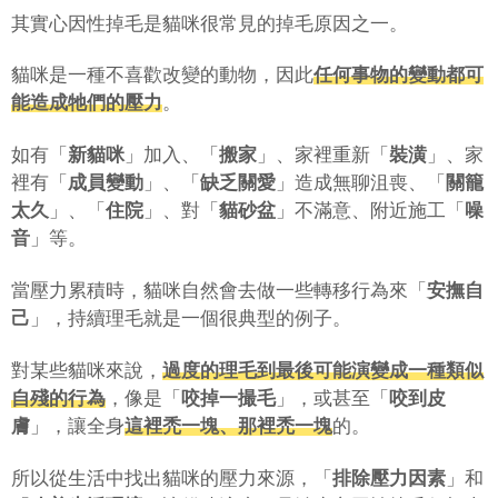
其實心因性掉毛是貓咪很常見的掉毛原因之一。
貓咪是一種不喜歡改變的動物，因此
任何事物的變動都可
能造成牠們的壓力
。
如有「
新貓咪
」加入、「
搬家
」、家裡重新「
裝潢
」、家
裡有「
成員變動
」、「
缺乏關愛
」造成無聊沮喪、「
關籠
太久
」、「
住院
」、對「
貓砂盆
」不滿意、附近施工「
噪
音
」等。
當壓力累積時，貓咪自然會去做一些轉移行為來「
安撫自
己
」，持續理毛就是一個很典型的例子。
對某些貓咪來說，
過度的理毛到最後可能演變成一種類似
自殘的行為
，像是「
咬掉一撮毛
」，或甚至「
咬到皮
膚
」，讓全身
這裡禿一塊、那裡禿一塊
的。
所以從生活中找出貓咪的壓力來源，「
排除壓力因素
」和