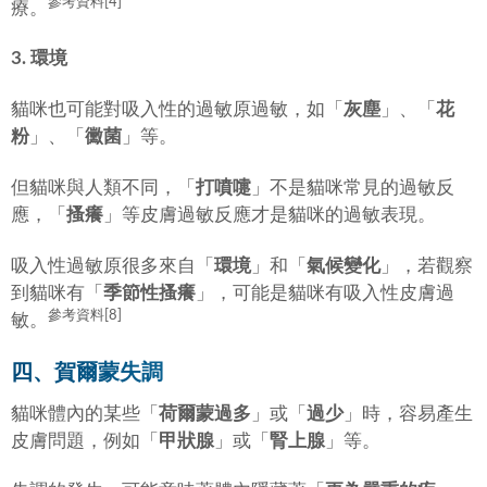
參考資料[4]
療。
3. 環境
貓咪也可能對吸入性的過敏原過敏，如「
灰塵
」、「
花
粉
」、「
黴菌
」等。
但貓咪與人類不同，「
打噴嚏
」不是貓咪常見的過敏反
應，「
搔癢
」等皮膚過敏反應才是貓咪的過敏表現。
吸入性過敏原很多來自「
環境
」和「
氣候變化
」，若觀察
到貓咪有「
季節性搔癢
」，可能是貓咪有吸入性皮膚過
參考資料[8]
敏。
四、賀爾蒙失調
貓咪體內的某些「
荷爾蒙過多
」或「
過少
」時，容易產生
皮膚問題，例如「
甲狀腺
」或「
腎上腺
」等。