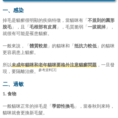
一、感染
掉毛是貓癬很明顯的疾病特徵，當貓咪有「
不規則的圓形
脫毛
」，且「
毛根部有皮屑
」，毛質脆弱「
一拔就掉
」，
就很有可能是罹患貓癬。
一般來說，「
體質較差
」的貓咪和「
抵抗力較低
」的貓咪
更容易患上貓癬。
所以
未成年貓咪和老年貓咪要格外注意貓癬問題
，一旦發
參考資料[3]
現，要隔離治療。
二、過敏
1. 食物
一般貓咪正常的掉毛是「
季節性換毛
」，當春秋到來時，
貓咪就會更換新毛髮。