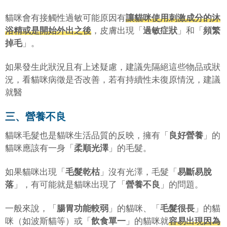
貓咪會有接觸性過敏可能原因有
讓貓咪使用刺激成分的沐
浴精或是開始外出之後
，皮膚出現「
過敏症狀
」和「
頻繁
掉毛
」。
如果發生此狀況且有上述疑慮，建議先隔絕這些物品或狀
況，看貓咪病徵是否改善，若有持續性未復原情況，建議
就醫
三、營養不良
貓咪毛髮也是貓咪生活品質的反映，擁有「
良好營養
」的
貓咪應該有一身「
柔順光澤
」的毛髮。
如果貓咪出現「
毛髮乾枯
」沒有光澤，毛髮「
易斷易脫
落
」，有可能就是貓咪出現了「
營養不良
」的問題。
一般來說，「
腸胃功能較弱
」的貓咪、「
毛髮很長
」的貓
咪（如波斯貓等）或「
飲食單一
」的貓咪就
容易出現因為