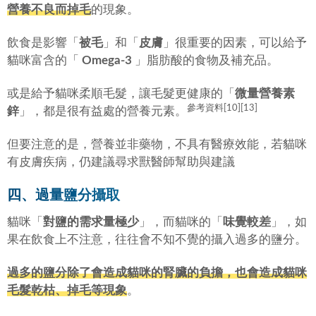
營養不良而掉毛
的現象。
飲食是影響「
被毛
」和「
皮膚
」很重要的因素，可以給予
貓咪富含的「
Omega-3
」脂肪酸的食物及補充品。
或是給予貓咪柔順毛髮，讓毛髮更健康的「
微量營養素
參考資料[10][13]
鋅
」，都是很有益處的營養元素。
但要注意的是，營養並非藥物，不具有醫療效能，若貓咪
有皮膚疾病，仍建議尋求獸醫師幫助與建議
四、過量鹽分攝取
貓咪「
對鹽的需求量極少
」，而貓咪的「
味覺較差
」，如
果在飲食上不注意，往往會不知不覺的攝入過多的鹽分。
過多的鹽分除了會造成貓咪的腎臟的負擔，也會造成貓咪
毛髮乾枯、掉毛等現象
。