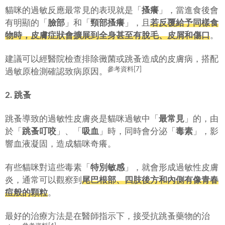
貓咪的過敏反應最常見的表現就是「
搔癢
」，當進食後會
有明顯的「
臉部
」和「
頸部搔癢
」，且
若反覆給予同樣食
物時，皮膚症狀會擴展到全身甚至有脫毛、皮屑和傷口
。
建議可以經醫院檢查排除黴菌或跳蚤造成的皮膚病，搭配
參考資料[7]
過敏原檢測確認致病原因。
2. 跳蚤
跳蚤導致的過敏性皮膚炎是貓咪過敏中「
最常見
」的，由
於「
跳蚤叮咬
」、「
吸血
」時，同時會分泌「
毒素
」，影
響血液凝固，造成貓咪奇癢。
有些貓咪對這些毒素「
特別敏感
」，就會形成過敏性皮膚
炎，通常可以觀察到
尾巴根部、四肢後方和內側有像青春
痘般的顆粒
。
最好的治療方法是在醫師指示下，接受抗跳蚤藥物的治