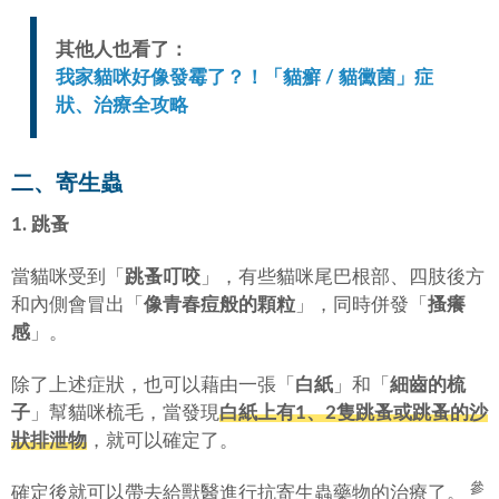
其他人也看了：
我家貓咪好像發霉了？！「貓癬 / 貓黴菌」症
狀、治療全攻略
二、寄生蟲
1. 跳蚤
當貓咪受到「
跳蚤叮咬
」，有些貓咪尾巴根部、四肢後方
和內側會冒出「
像青春痘般的顆粒
」，同時併發「
搔癢
感
」。
除了上述症狀，也可以藉由一張「
白紙
」和「
細齒的梳
子
」幫貓咪梳毛，當發現
白紙上有1、2隻跳蚤或跳蚤的沙
狀排泄物
，就可以確定了。
參
確定後就可以帶去給獸醫進行抗寄生蟲藥物的治療了。