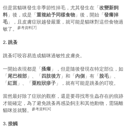
但是當貓咪發生非季節性掉毛，尤其發生在「
改變新飼
料
」後，或是「
重複給予同樣食物
」後，開始「
發癢掉
毛
」，且皮膚症狀越發嚴重，就可能是貓咪對這些食物過
參考資料[7]
敏了。
2. 跳蚤
跳蚤叮咬容易造成貓咪過敏性皮膚炎。
一開始表現都是「
搔癢
」，但是隨後發現在特定部位，如
「
尾巴根部
」、「
四肢後方
」和「
內側
」有「
脫毛
」、
「
紅斑
」、「
粟粒狀疹子
」，就有可能是跳蚤的叮咬。
當然最好除了症狀的觀察，還是要尋找寄生蟲存在的痕跡
才能確定，為了避免跳蚤再感染飼主和其他動物，需隔離
參考資料[4]
貓咪並就醫。
3. 接觸