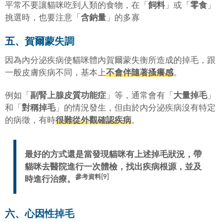
平常不要讓貓咪吃到人類的食物，在「
飼料
」或「
零食
」
挑選時，也要注意「
含鈉量
」的多寡
五、賀爾蒙失調
因為內分泌疾病使貓咪體內賀爾蒙失衡所造成的掉毛，跟
一般皮膚疾病不同，基本上
不會伴隨著搔癢感
。
例如「
副腎上腺皮質功能症
」等，通常會有「
大量掉毛
」
和「
對稱掉毛
」的情況發生，但由於內分泌疾病沒有特定
的病徵，有時
很難從外觀確認疾病
。
最好的方式還是當發現貓咪有上述掉毛狀況，帶
貓咪去醫院進行一次體檢，找出疾病根源，並及
參考資料[9]
時進行治療。
六、心因性掉毛