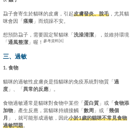
蝨子會寄生於貓咪的皮膚，引起
皮膚發炎、脫毛
，尤其貓
咪會因「
瘙癢
」而煩躁不安。
想預防蝨子，需要固定幫貓咪「
洗澡清潔
」，並維持環境
參考資料[6]
「
通風整潔
」喔！
三、過敏
1. 食物
貓咪的過敏性皮膚炎是指貓咪的免疫系統對物質「
過
度
」、「
異常的反應
」。
食物過敏通常是貓咪對食物中某些「
蛋白質
」或「
食物添
加物
」產生反應，當貓咪持續接觸「
數周
」或「
幾個
月
」，就可能形成過敏，因此
小於1歲的貓咪不常見食物
過敏問題
。