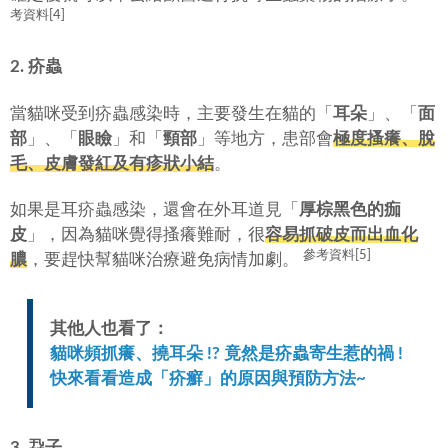
考資料[4]
2. 疥蟲
當貓咪受到疥蟲感染時，主要發生在貓的「
耳朵
」、「
面
部
」、「
眼瞼
」和「
頸部
」等地方，患部會
極度搔癢、脫
毛、皮膚發紅及有疹狀小結
。
如果是耳疥蟲感染，還會在外耳道見「
厚棕黑色的痂
皮
」，因為貓咪覺得搔癢難耐，很
容易抓破皮而出血化
參考資料[5]
膿
，要趕快幫貓咪治療避免病情加劇。
其他人也看了：
貓咪頻抓癢、撓耳朵 !? 竟然是疥蟲寄生惹的禍 !
快來看看造成「疥癬」的原因與預防方法~
3. 蝨子