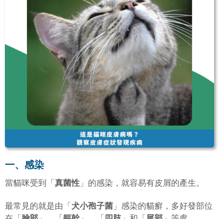
一、感染
當貓咪受到「
真菌性
」的感染，就容易有皮屑的產生。
最常見的就是由「
犬小孢子菌
」感染的貓癬，多好發部位
在「
臉部
」、「
軀幹
」，「
四肢
」和「
尾部
」等處。