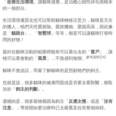
「
改善生活環境
」讓貓咪適應，是治癒心因性掉毛很根本
的一個部分。
生活環境優質化也可以幫助貓咪轉移注意力，貓咪是天生
的獵人，牠們天性愛探險、愛抓獵物、愛跳高高，因此像
是「
貓跳台
」、「
智慧球
」等等，都是可以讓貓咪打發時
間的好物！
最好在貓咪活動的範圍裡能有可以看出去的「
窗戶
」，讓
參考資料[14]
牠可以看會動的「
風景
」，不致感到無聊。
貓咪不會說話，而最了解貓咪的是照顧牠們的飼主。
也就是說，很多貓咪的健康問題或是否要去看獸醫，都取
決於「
飼主的判斷
」。
遺憾的是，很多寵物都因為飼主「
反應太慢
」或是「
沒有
注意
」，導致開始要治療時已太嚴重及拉長整個病程。