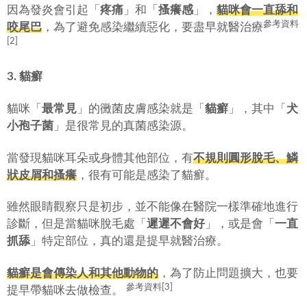
因為發炎會引起「
疼痛
」和「
搔癢感
」，
貓咪會一直舔和
參考資料
咬尾巴
，為了避免感染繼續惡化，要盡早就醫治療
[2]
3. 貓癬
貓咪「
最常見
」的黴菌皮膚感染就是「
貓癬
」，其中「
犬
小孢子菌
」是很常見的真菌感染源。
當發現貓咪耳朵或身體其他部位，有
不規則圓形脫毛、鱗
狀皮屑和搔癢
，很有可能是感染了貓癬。
雖然眼睛觀察只是初步，並不能像在醫院一樣準確地進行
診斷，但是當貓咪脫毛處「
遲遲不會好
」，或是會「
一直
抓舔
」特定部位，真的還是提早就醫治療。
貓癬是會傳染人和其他動物的
，為了防止問題擴大，也要
參考資料[3]
提早帶貓咪去做檢查。