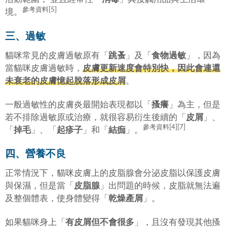
參考資料[5]
境。
三、過敏
貓咪常見的皮膚過敏原有「
跳蚤
」及「
食物過敏
」，因為
當貓咪皮膚過敏時，
皮膚更新速度會特別快，因此會連還
未衰老的皮膚憶起脫落形成皮屑
。
一般過敏性的皮膚炎最開始表現都以「
搔癢
」為主，但是
若不排除過敏原或治療，就很容易衍生後續的「
皮屑
」、
參考資料[4][7]
「
掉毛
」、「
起疹子
」和「
結痂
」。
四、營養不良
正常情況下，貓咪皮膚上的皮脂腺會分泌皮脂以保護皮膚
與保濕，但是當「
皮脂腺
」出問題的時候，皮脂就無法遍
及整個體表，使身體變得「
乾燥產屑
」。
如果貓咪身上「
有皮屑但不會很多
」，且沒有發現其他搔