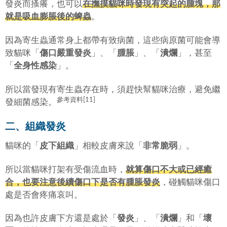
發炎而搔癢，也可以
在撫摸貓咪時發現有突起的腫塊，那
就是吸血膨脹後的蜱蟲
。
因為寄生蟲通常身上都帶有致病菌，這些病原菌可能會導
致貓咪「
傷口嚴重發炎
」、「
腫脹
」、「
潰爛
」，甚至
「
全身性感染
」。
所以當發現有寄生蟲存在時，須趕快幫貓咪治療，避免繼
參考資料[11]
發細菌感染。
二、組織發炎
貓咪的「
皮下組織
」相較皮膚來說「
非常脆弱
」。
所以當貓咪打架有受傷流血時，
就算傷口不大或已經癒
合，也要注意後續傷口下是否有腫脹發炎
，碰觸貓咪傷口
處是否會疼痛哀叫。
因為也許皮膚下方還是處於「
發炎
」、「
潰爛
」和「
壞