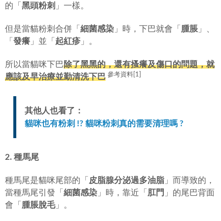
的「
黑頭粉刺
」一樣。
但是當貓粉刺合併「
細菌感染
」時，下巴就會「
腫脹
」、
「
發癢
」並「
起紅疹
」。
所以當貓咪下巴
除了黑黑的，還有搔癢及傷口的問題，就
參考資料[1]
應該及早治療並勤清洗下巴
其他人也看了：
貓咪也有粉刺 !? 貓咪粉刺真的需要清理嗎 ?
2. 種馬尾
種馬尾是貓咪尾部的「
皮脂腺分泌過多油脂
」而導致的，
當種馬尾引發「
細菌感染
」時，靠近「
肛門
」的尾巴背面
會「
腫脹脫毛
」。