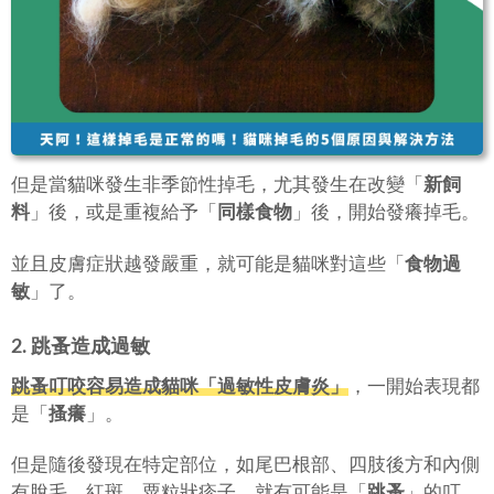
但是當貓咪發生非季節性掉毛，尤其發生在改變「
新飼
料
」後，或是重複給予「
同樣食物
」後，開始發癢掉毛。
並且皮膚症狀越發嚴重，就可能是貓咪對這些「
食物過
敏
」了。
2. 跳蚤造成過敏
跳蚤叮咬容易造成貓咪「
過敏性皮膚炎
」
，一開始表現都
是「
搔癢
」。
但是隨後發現在特定部位，如尾巴根部、四肢後方和內側
有脫毛、紅斑、粟粒狀疹子，就有可能是「
跳蚤
」的叮