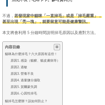
不過，
若發現家中貓咪「
一直掉毛
」或是「
掉毛嚴重
」，
甚至出現「
禿一塊
」，就要留意可能是健康警訊。
本文將會利用 5 分鐘時間說明掉毛原因以及應對方法。
內容目錄
貓咪為什麼掉毛？六大原因有這些！
原因1. 感染（貓癬、貓皮膚病等）
原因2. 過敏
原因3. 營養不良
原因4. 過量鹽分攝取
原因5. 賀爾蒙失調
原因6. 心因性掉毛
貓掉毛怎麼辦？該如何防止？