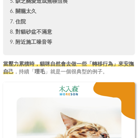
缺乏關愛造成無聊沮喪
關籠太久
住院
對貓砂盆不滿意
附近施工噪音等
當壓力累積時，貓咪自然會去做一些「
轉移行為
」來安撫
自己
，持續「
理毛
」就是一個很典型的例子。