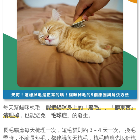
每天幫貓咪梳毛，
能把貓咪身上的「
廢毛
」、「
髒東西
」
清理掉
，也能避免「
毛球症
」的發生。
長毛貓應每天梳理一次，短毛貓則約 3 ~ 4 天一次。 換毛
季時，不論長短毛，都建議每天梳毛，梳毛時應先以針梳