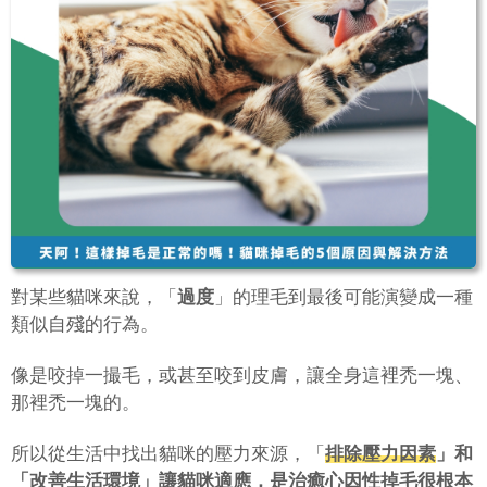
對某些貓咪來說，「
過度
」的理毛到最後可能演變成一種
類似自殘的行為。
像是咬掉一撮毛，或甚至咬到皮膚，讓全身這裡禿一塊、
那裡禿一塊的。
所以從生活中找出貓咪的壓力來源，「
排除壓力因素
」和
「
改善生活環境
」讓貓咪適應，是治癒心因性掉毛很根本