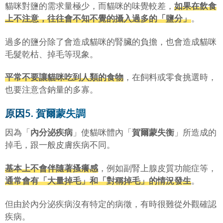
貓咪對鹽的需求量極少，而貓咪的味覺較差，
如果在飲食
上不注意，往往會不知不覺的攝入過多的「
鹽分
」
。
過多的鹽分除了會造成貓咪的腎臟的負擔，也會造成貓咪
毛髮乾枯、掉毛等現象。
平常不要讓貓咪吃到人類的食物
，在飼料或零食挑選時，
也要注意含鈉量的多寡。
原因5. 賀爾蒙失調
因為「
內分泌疾病
」使貓咪體內「
賀爾蒙失衡
」所造成的
掉毛，跟一般皮膚疾病不同。
基本上不會伴隨著搔癢感
，例如副腎上腺皮質功能症等，
通常會有「
大量掉毛
」和「
對稱掉毛
」的情況發生
。
但由於內分泌疾病沒有特定的病徵，有時很難從外觀確認
疾病。