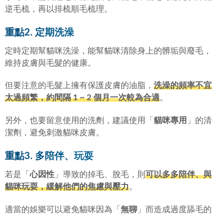
逆毛梳，再以排梳順毛梳理。
重點2. 定期洗澡
定時定期幫貓咪洗澡，能幫貓咪清除身上的髒垢與廢毛，
維持皮膚與毛髮的健康。
但要注意的毛髮上擁有保護皮膚的油脂，
洗澡的頻率不宜
太過頻繁，約間隔 1 ~ 2 個月一次較為合適
。
另外，也要留意使用的洗劑，建議使用「
貓咪專用
」的清
潔劑，避免刺激貓咪皮膚。
重點3. 多陪伴、玩耍
若是「
心因性
」導致的掉毛、脫毛，則
可以多多陪伴、與
貓咪玩耍，緩解他們的焦慮與壓力
。
適當的娛樂可以避免貓咪因為「
無聊
」而造成過度舔毛的