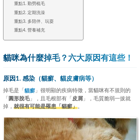
重點1. 勤勞梳毛
重點2. 定期洗澡
重點3. 多陪伴、玩耍
重點4. 營養補充
貓咪為什麼掉毛？六大原因有這些！
原因1. 感染（貓癬、貓皮膚病等）
掉毛是「
」很明顯的疾病特徵，當貓咪有不規則的
貓癬
「
圓形脫毛
」，且毛根部有「
皮屑
」，毛質脆弱一拔就
掉，
就很有可能是罹患「
貓癬
」
。