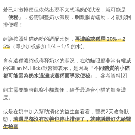
若已刺激排便但依然出現不太想喝奶的狀況，就可能是
「
便秘
」，必需調整奶水濃度，刺激腸胃蠕動，才能順利
排便喔！
建議按照幼貓奶粉的調配比例，
再濃縮或稀釋 20% ~ 2
5%
（即少加或多加 1/4 ~ 1/5 的水)。
會有這種濃縮或稀釋奶水的狀況，在幼貓照顧非常有權威
的Gillian M. Hicks獸醫師表示，是因為『
不同體質的小貓
都可能因為奶水過濃或過稀而導致便秘
』。參考資料[2]
飼主需要隨時觀察小貓糞便，給予最適合小貓的餵食濃
度。
或是在奶中加入幫助消化的益生菌看看，觀察2天改善狀
態，
若還是都沒有改善也停止排便了，就建議最好先給醫
生檢查
。