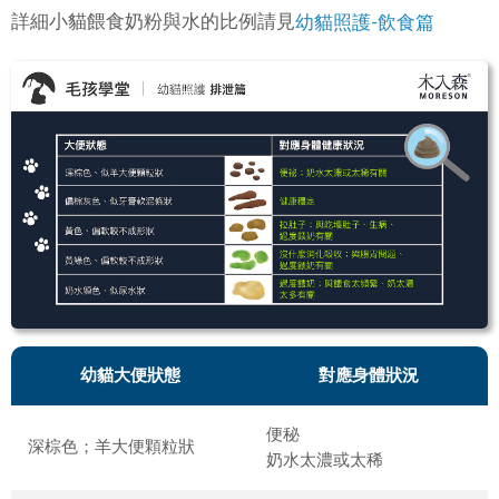
詳細小貓餵食奶粉與水的比例請見
幼貓照護-飲食篇
幼貓大便狀態
對應身體狀況
便秘
深棕色；羊大便顆粒狀
奶水太濃或太稀