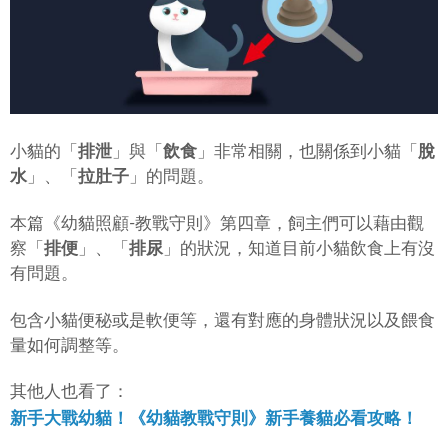
小貓的「
排泄
」與「
飲食
」非常相關，也關係到小貓「
脫
水
」、「
拉肚子
」的問題。
本篇《幼貓照顧-教戰守則》第四章，飼主們可以藉由觀
察「
排便
」、「
排尿
」的狀況，知道目前小貓飲食上有沒
有問題。
包含小貓便秘或是軟便等，還有對應的身體狀況以及餵食
量如何調整等。
其他人也看了：
新手大戰幼貓！《幼貓教戰守則》新手養貓必看攻略！