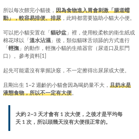
所以每次餵完小貓後，
因為食物進入胃會刺激「
腸道蠕
動
」，較容易排便、排尿
，此時都需要協助小貓大小便。
可以把小貓安置在「
貓砂盆
」裡，使用較柔軟的衛生紙或
棉花球以「
溫水沾濕
」後，類似貓咪舌頭舔的方式進行
「
輕撫
」的動作，輕撫小貓的生殖器官（尿道口及肛門
口）。參考資料[1]
起先可能還沒有掌握訣竅，不一定擦得出尿尿或大便。
且剛出生 1~2 週齡的小貓會因為喝奶量不大，
且奶水是
液態食物，所以不一定有大便
。
大約 2~3 天才會有 1 次大便，之後才是平均每
天 1 次，所以頭幾天沒有大便很正常的。