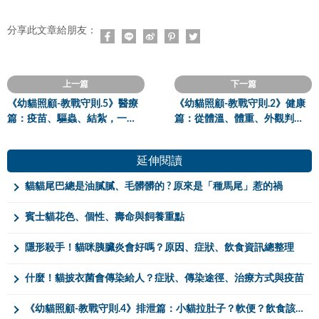
分享此文章給朋友：
上一篇
下一篇
《幼貓照顧-教戰守則.5》醫療
《幼貓照顧-教戰守則.2》健康
篇：疫苗、驅蟲、結紮，一次
篇：從體溫、體重、外觀判斷
搞懂Knowhow！
小貓是否健康
延伸閱讀
貓貓尾巴總是油膩膩、毛髒髒的 ? 原來是「種馬尾」惹的禍
賓士貓花色、個性、壽命與飼養重點
隱形殺手！貓咪胰臟炎會好嗎？原因、症狀、飲食資訊總整理
什麼！貓披衣菌會傳染給人？症狀、傳染途徑、治療方式與疫苗
《幼貓照顧-教戰守則.4》排泄篇：小貓拉肚子？軟便？飲食該如何調整