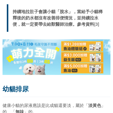
持續地拉肚子會讓小貓「
脫水
」，當給予小貓稀
釋後的奶水都沒有改善排便情況，並持續拉水
便，就一定要帶去給獸醫師治療。參考資料[3]
幼貓排尿
健康小貓的尿液應該是比成貓還要淡，屬於「
淡黃色
」
的、「
無味
」的。