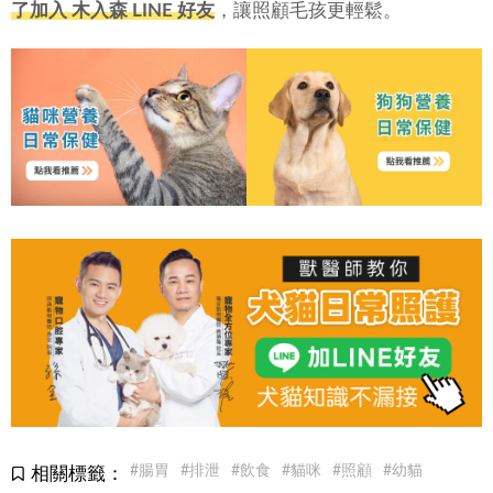
了加入 木入森 LINE 好友
，讓照顧毛孩更輕鬆。
#腸胃
#排泄
#飲食
#貓咪
#照顧
#幼貓
相關標籤：