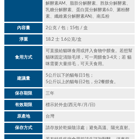
解酵素AM、脂肪分解酵素、胜肽分解酵素、
乳糖分解酵素、蛋白質分解酵素6.0、澱粉酵
素、纖維素分解酵素AN)、南瓜粉
內容量
2公克 / 包；15包 / 盒
淨重
18.2 士 1.6公克/盒
可直接給貓咪食用或拌入食物中餵食。若想幫
食用方式
貓咪固定清除毛球，可一周餵食3-4天；若 貓
咪需要大量排毛，可天天食用。
5公斤以下的貓每日1包；
建議量
5公斤以上的貓每日2包，分2餐餵食。
保存期限
三年
有效期限
標示於外盒(西元年/月/日)
原產地
台灣
保存方式
請存放於乾燥陰涼處；避免高溫、陽光直射。