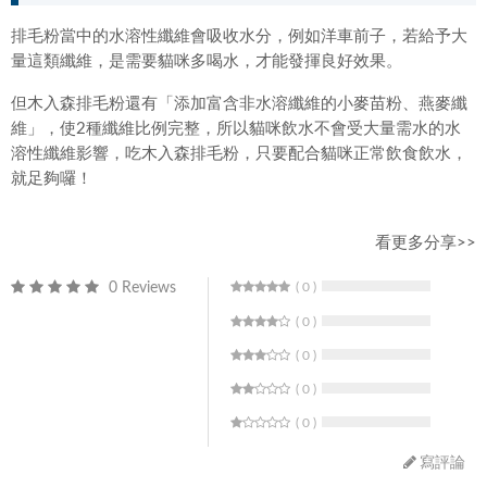
排毛粉當中的水溶性纖維會吸收水分，例如洋車前子，若給予大
量這類纖維，是需要貓咪多喝水，才能發揮良好效果。
但木入森排毛粉還有「添加富含非水溶纖維的小麥苗粉、燕麥纖
維」，使2種纖維比例完整，所以貓咪飲水不會受大量需水的水
溶性纖維影響，吃木入森排毛粉，只要配合貓咪正常飲食飲水，
就足夠囉！
看更多分享>>
0 Reviews
( 0 )
( 0 )
( 0 )
( 0 )
( 0 )
寫評論