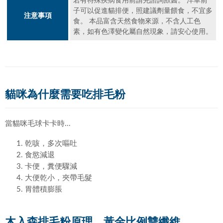
若有特殊疾病食用前請先諮詢獸醫。 洋車前
子可以促進貓排便，照建議劑量餵食，不宜多
注意事項
食。 本品富含天然食物來源，不含人工色
素，如有色澤變化屬自然現象，請安心使用。
貓咪為什麼需要吃排毛粉
當貓咪毛球卡卡時...
乾咳，多次嘔吐
食慾減退
卡便，糞便驟減
大便乾小，夾帶毛髮
胃體積膨脹
木入森排毛粉原理，黃金比例雙纖維