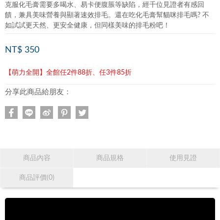
克服化毛膏需要多喝水、易卡便腹脹等缺陷，經千位見證者有感回
饋，兼具美味營養與顯著速效排毛。還在吃化毛膏幫貓咪排毛嗎? 不
如試試更天然、更安全健康，但同樣美味的排毛粉吧！
NT$ 350
【萌力全開】全館任2件88折、任3件85折
分享此商品給朋友：
商品內容
商品規格
使用見證
商品評價(0)