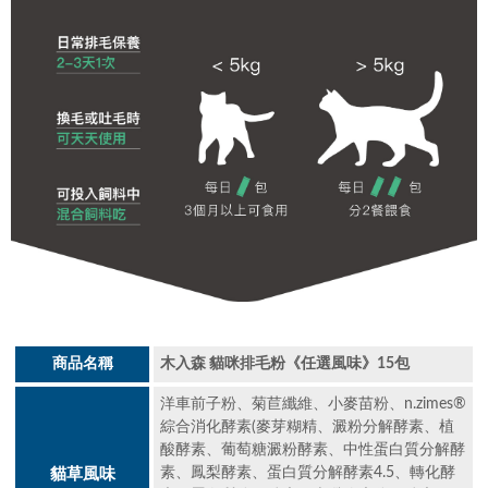
商品名稱
木入森 貓咪排毛粉《任選風味》15包
洋車前子粉、菊苣纖維、小麥苗粉、n.zimes®
綜合消化酵素(麥芽糊精、澱粉分解酵素、植
酸酵素、葡萄糖澱粉酵素、中性蛋白質分解酵
素、鳳梨酵素、蛋白質分解酵素4.5、轉化酵
貓草風味