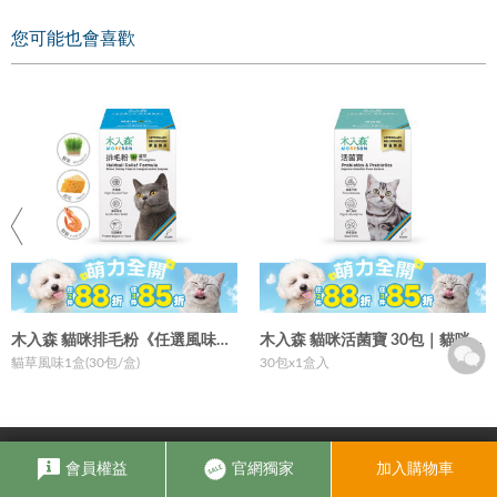
您可能也會喜歡
寫評論
請評分：
*為順利領取購物金，請填寫與官網帳號相同的信箱喔！
木入森 貓咪排毛粉《任選風味》30包｜貓換毛季必備
木入森 貓咪活菌寶 30包｜貓咪益生菌
貓草風味1盒(30包/盒)
30包x1盒入
會員權益
官網獨家
加入購物車