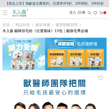
【新品上市】熟齡益生菌系列，任選單件9折、2件88折、3件85折
登入 /註冊
0
首頁
商品列表
貓皇保健
腸胃順暢管理
木入森 貓咪排毛粉《任選風味》15包｜貓換毛季必備