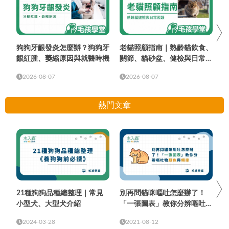
狗狗牙齦發炎怎麼辦？狗狗牙
老貓照顧指南｜熟齡貓飲食、
齦紅腫、萎縮原因與就醫時機
關節、貓砂盆、健檢與日常照
護
2026-08-07
2026-08-07
熱門文章
21種狗狗品種總整理｜常見
別再問貓咪嘔吐怎麼辦了！
小型犬、大型犬介紹
「一張圖表」教你分辨嘔吐物
顏色與頻率
2024-03-28
2021-08-12