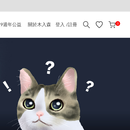
折$500
0
9週年公益
關於木入森
登入 /註冊