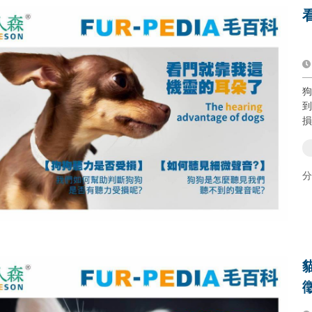
狗
到
損
分