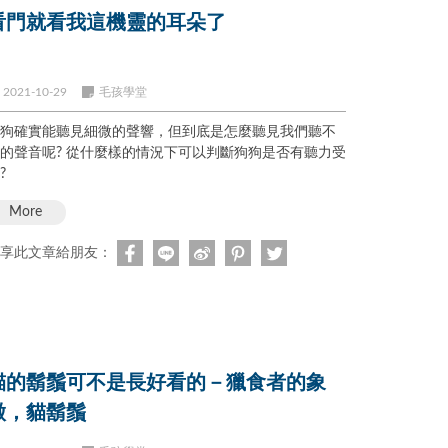
看門就看我這機靈的耳朵了
2021-10-29
毛孩學堂
狗確實能聽見細微的聲響，但到底是怎麼聽見我們聽不
的聲音呢? 從什麼樣的情況下可以判斷狗狗是否有聽力受
?
More
享此文章給朋友：
貓的鬍鬚可不是長好看的－獵食者的象
徵，貓鬍鬚