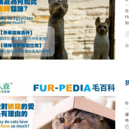
在
H
知
分
據
奇
已