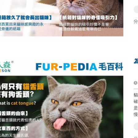
分
貓
確
是
慢