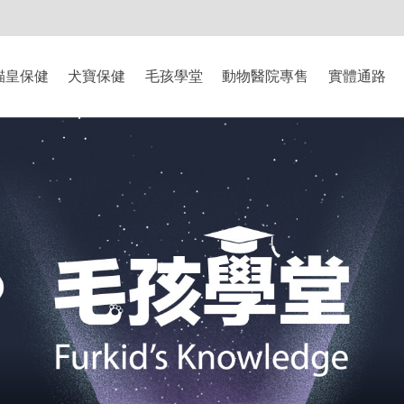
-8/9爸氣獻禮】全館滿$2000現折$200、滿$3000現折$300、滿$5000現
貓皇保健
犬寶保健
毛孩學堂
動物醫院專售
實體通路