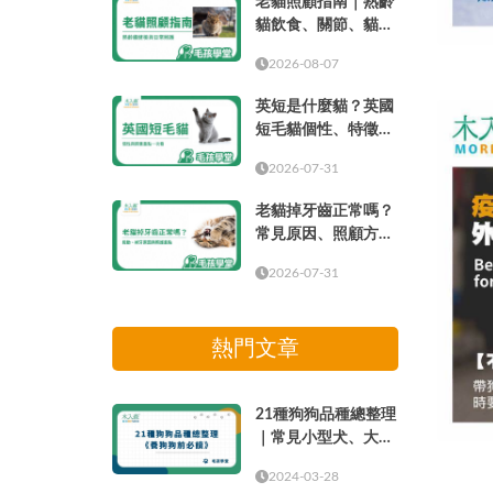
老貓照顧指南｜熟齡
貓飲食、關節、貓砂
盆、健檢與日常照護
2026-08-07
英短是什麼貓？英國
短毛貓個性、特徵、
壽命、缺點與飼養重
2026-07-31
點
老貓掉牙齒正常嗎？
常見原因、照顧方式
與就醫時機
2026-07-31
熱門文章
21種狗狗品種總整理
｜常見小型犬、大型
犬介紹
2024-03-28