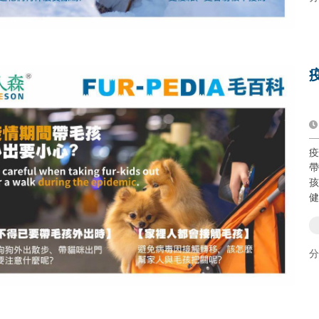
疫
帶
孩
健
分