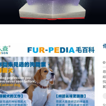
尋
組
找
屍
分