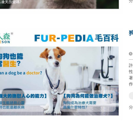
分
許
性
著
作
分