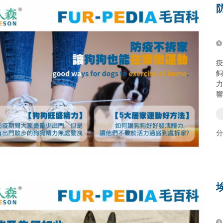
疫
飼
力
響
分