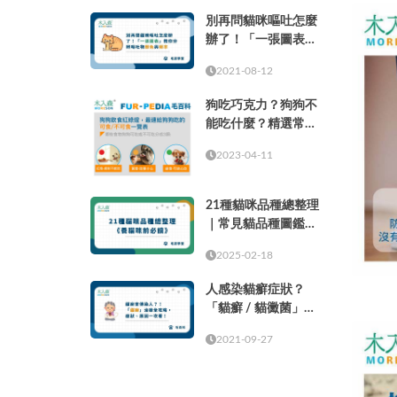
別再問貓咪嘔吐怎麼
辦了！「一張圖表」
教你分辨嘔吐物顏色
2021-08-12
與頻率
狗吃巧克力？狗狗不
能吃什麼？精選常見
的37種食物！
2023-04-11
21種貓咪品種總整理
｜常見貓品種圖鑑，
養貓咪前必讀
2025-02-18
人感染貓癬症狀？
「貓癬 / 貓黴菌」治
療全攻略，症狀、原
2021-09-27
因一次看！