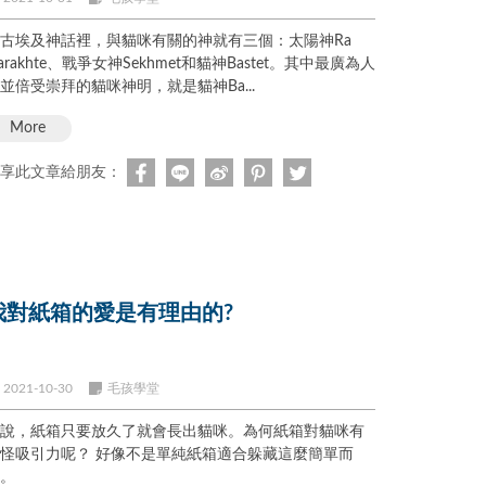
古埃及神話裡，與貓咪有關的神就有三個：太陽神Ra
arakhte、戰爭女神Sekhmet和貓神Bastet。其中最廣為人
並倍受崇拜的貓咪神明，就是貓神Ba...
More
享此文章給朋友：
我對紙箱的愛是有理由的?
2021-10-30
毛孩學堂
說，紙箱只要放久了就會長出貓咪。為何紙箱對貓咪有
怪吸引力呢？ 好像不是單純紙箱適合躲藏這麼簡單而
。