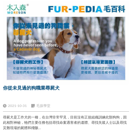
你從未見過的狗職業尋屍犬
2021-10-31
毛孩學堂
尋屍犬是工作犬的一種，在台灣非常罕見，目前沒有正規組織訓練此類狗狗，因
此相對神秘，牠們主要任務包括尋找命案遇害者的遺體、尋找失蹤人士以及尋找
災難現場的屍體和殘骸...