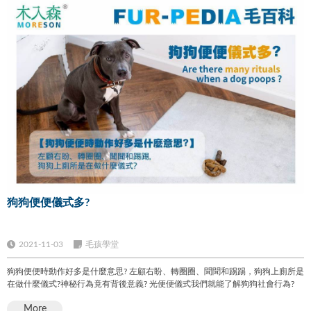
狗狗便便儀式多?
2021-11-03
毛孩學堂
狗狗便便時動作好多是什麼意思? 左顧右盼、轉圈圈、聞聞和踢踢，狗狗上廁所是
在做什麼儀式?神秘行為竟有背後意義? 光便便儀式我們就能了解狗狗社會行為?
More