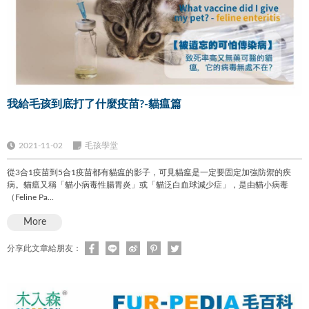
我給毛孩到底打了什麼疫苗?-貓瘟篇
2021-11-02
毛孩學堂
從3合1疫苗到5合1疫苗都有貓瘟的影子，可見貓瘟是一定要固定加強防禦的疾
病。貓瘟又稱「貓小病毒性腸胃炎」或「貓泛白血球減少症」，是由貓小病毒
（Feline Pa...
More
分享此文章給朋友：