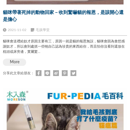
貓咪帶著死掉的動物回家－收到驚嚇貓的報恩，是該開心還
是擔心
2021-11-02
毛孩學堂
貓咪會送禮給奴才原因主要有三，原因一就是貓的報恩無誤，貓咪會因為會想感
謝奴才，所以會到處抓一些牠自己認為珍貴的東西給你，而且怕你沒看到還放在
枕頭或床旁邊，實屬驚...
More
分享此文章給朋友：