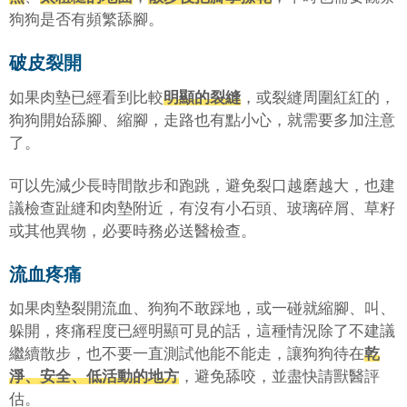
狗狗是否有頻繁舔腳。
破皮裂開
如果肉墊已經看到比較
明顯的裂縫
，或裂縫周圍紅紅的，
狗狗開始舔腳、縮腳，走路也有點小心，就需要多加注意
了。
可以先減少長時間散步和跑跳，避免裂口越磨越大，也建
議檢查趾縫和肉墊附近，有沒有小石頭、玻璃碎屑、草籽
或其他異物，必要時務必送醫檢查。
流血疼痛
如果肉墊裂開流血、狗狗不敢踩地，或一碰就縮腳、叫、
躲開，疼痛程度已經明顯可見的話，這種情況除了不建議
繼續散步，也不要一直測試他能不能走，讓狗狗待在
乾
淨、安全、低活動的地方
，避免舔咬，並盡快請獸醫評
估。