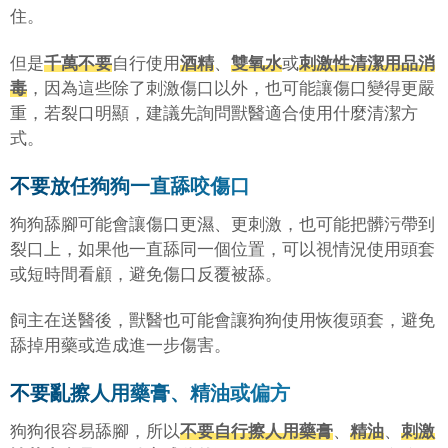
住。
但是
千萬不要
自行使用
酒精
、
雙氧水
或
刺激性清潔用品消
毒
，因為這些除了刺激傷口以外，也可能讓傷口變得更嚴
重，若裂口明顯，建議先詢問獸醫適合使用什麼清潔方
式。
不要放任狗狗一直舔咬傷口
狗狗舔腳可能會讓傷口更濕、更刺激，也可能把髒污帶到
裂口上
，
如果他一直舔同一個位置，可以視情況使用頭套
或短時間看顧，避免傷口反覆被舔。
飼主在送醫後，獸醫也可能會讓狗狗使用恢復頭套，避免
舔掉用藥或造成進一步傷害。
不要亂擦人用藥膏、精油或偏方
狗狗很容易舔腳，所以
不要自行擦人用藥膏
、
精油
、
刺激