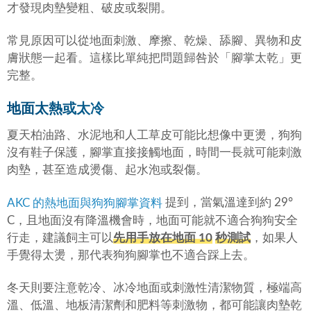
才發現肉墊變粗、破皮或裂開。
常見原因可以從地面刺激、摩擦、乾燥、舔腳、異物和皮
膚狀態一起看。這樣比單純把問題歸咎於「腳掌太乾」更
完整。
地面太熱或太冷
夏天柏油路、水泥地和人工草皮可能比想像中更燙，狗狗
沒有鞋子保護，腳掌直接接觸地面，時間一長就可能刺激
肉墊，甚至造成燙傷、起水泡或裂傷。
提到，當氣溫達到約 29°
AKC 的熱地面與狗狗腳掌資料
C，且地面沒有降溫機會時，地面可能就不適合狗狗安全
行走，建議飼主可以
先用手放在地面 10
秒測試
，如果人
手覺得太燙，那代表狗狗腳掌也不適合踩上去。
冬天則要注意乾冷、冰冷地面或刺激性清潔物質，極端高
溫、低溫、地板清潔劑和肥料等刺激物，都可能讓肉墊乾