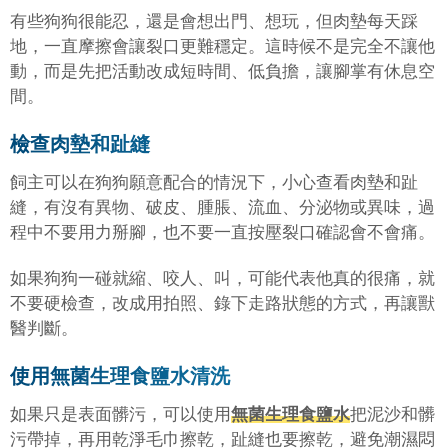
有些狗狗很能忍，還是會想出門、想玩，但肉墊每天踩
地，一直摩擦會讓裂口更難穩定。這時候不是完全不讓他
動，而是先把活動改成短時間、低負擔，讓腳掌有休息空
間。
檢查肉墊和趾縫
飼主可以在狗狗願意配合的情況下，小心查看肉墊和趾
縫，有沒有異物、破皮、腫脹、流血、分泌物或異味，過
程中不要用力掰腳，也不要一直按壓裂口確認會不會痛。
如果狗狗一碰就縮、咬人、叫，可能代表他真的很痛，就
不要硬檢查，改成用拍照、錄下走路狀態的方式，再讓獸
醫判斷。
使用無菌生理食鹽水清洗
如果只是表面髒污，可以使用
無菌生理食鹽水
把泥沙和髒
污帶掉，再用乾淨毛巾擦乾，趾縫也要擦乾，避免潮濕悶