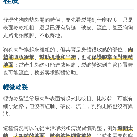
程度
發現狗狗肉墊裂開的時候，要先看裂開到什麼程度：只是
表面乾乾粗粗，還是已經有裂縫、破皮、流血，甚至狗狗
走路開始跛腳、不敢踩地。
狗狗肉墊摸起來粗粗的，但其實是身體很敏感的部位，
肉
墊能吸收衝擊
、
幫助抓地和平衡
，也能
保護腳掌面對粗糙
地面
；當產生裂縫可能造成疼痛，裂縫變深到血管位置時
也可能流血，務必尋求獸醫協助。
輕微乾裂
輕微乾裂通常是肉墊表面摸起來比較粗、比較乾，可能有
細小紋路，但沒有紅腫、破皮、流血，狗狗走路也沒有異
狀。
這種情況可以先從生活環境和清潔習慣調整，例如
避開太
熱
、
太粗糙的地面
，
散步後把腳掌擦乾
，平時也需要觀察