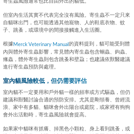
寄生蟲風險通常也比自由外出的貓低。
但室內生活其實不代表完全沒有風險。寄生蟲不一定只來
自貓咪出門，也可能透過其他寵物、人的鞋底衣物、蚊
子、跳蚤，或環境中的間接接觸進入生活圈。
根據
的資料提到，貓可能受到體
Merck Veterinary Manual
內與體外寄生蟲影響，常見體內寄生蟲包含蛔蟲、鉤蟲、
絛蟲，體外寄生蟲則包含跳蚤和壁蝨；也建議依獸醫建議
進行寄生蟲預防與處理。
室內貓風險較低，但仍需要評估
室內貓不一定要用和戶外貓一樣的頻率或方式驅蟲，但仍
建議和獸醫討論合適的預防安排。尤其是剛領養、曾經流
浪、家中有多貓、貓咪會外出陽台或庭院，或家裡有狗狗
會外出活動時，寄生蟲風險就會提高。
如果家中貓咪有抓癢、掉黑色小顆粒、身上看到跳蚤，或