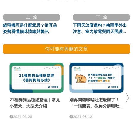
上一篇
下一篇
貓飛機耳是什麼意思？從耳朵
下雨天怎麼遛狗？梅雨季外出
姿勢看懂貓咪情緒與警訊
注意、室內放電與雨天照護重
點
你可能有興趣的文章
21種狗狗品種總整理｜常見
別再問貓咪嘔吐怎麼辦了！
小型犬、大型犬介紹
「一張圖表」教你分辨嘔吐物
顏色與頻率
2024-03-28
2021-08-12