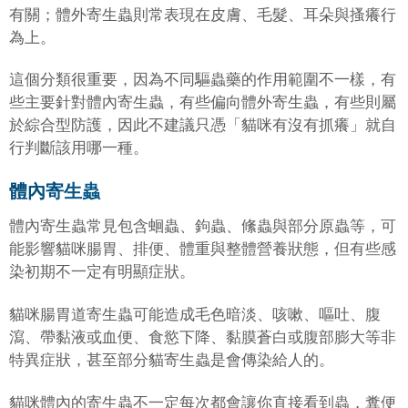
有關；體外寄生蟲則常表現在皮膚、毛髮、耳朵與搔癢行
為上。
這個分類很重要，因為不同驅蟲藥的作用範圍不一樣，有
些主要針對體內寄生蟲，有些偏向體外寄生蟲，有些則屬
於綜合型防護，因此不建議只憑「貓咪有沒有抓癢」就自
行判斷該用哪一種。
體內寄生蟲
體內寄生蟲常見包含蛔蟲、鉤蟲、絛蟲與部分原蟲等，可
能影響貓咪腸胃、排便、體重與整體營養狀態，但有些感
染初期不一定有明顯症狀。
貓咪腸胃道寄生蟲可能造成毛色暗淡、咳嗽、嘔吐、腹
瀉、帶黏液或血便、食慾下降、黏膜蒼白或腹部膨大等非
特異症狀，甚至部分貓寄生蟲是會傳染給人的。
貓咪體內的寄生蟲不一定每次都會讓你直接看到蟲，糞便