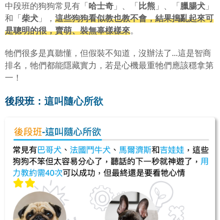
中段班的狗狗常見有「
哈士奇
」、「
比熊
」、「
臘腸犬
」
和「
柴犬
」，
這些狗狗看似教也教不會，結果搗亂起來可
是聰明的很，賣萌、裝無辜樣樣來
。
牠們很多是真聽懂，但假裝不知道，沒辦法了...這是智商
排名，牠們都能隱藏實力，若是心機最重牠們應該穩拿第
一！
後段班：這叫隨心所欲