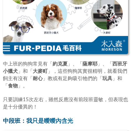
中上班的狗狗常見有「
約克夏
」、「
薩摩耶
」、「
西班牙
小獵犬
」和「
大麥町
」，這些狗狗其實很精明，就看我們
飼主有沒有「
耐心
」教或有足夠吸引牠們的「
玩具
」和
「
食物
」。
只要訓練15次左右，雖然反應沒有前段班靈敏，但表現也
是十分優異的！
中段班：我只是曖曖內含光