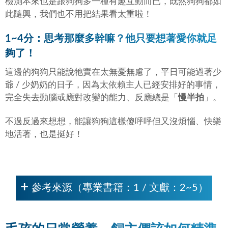
檢測本來也是跟狗狗多一種有趣互動而已，既然狗狗都如
此隨興，我們也不用把結果看太重啦！
1~4分：思考那麼多幹嘛？他只要想著愛你就足
夠了！
這邊的狗狗只能說牠實在太無憂無慮了，平日可能過著少
爺 / 少奶奶的日子，因為太依賴主人已經安排好的事情，
完全失去動腦或應對改變的能力、反應總是「
慢半拍
」。
不過反過來想想，能讓狗狗這樣傻呼呼但又沒煩惱、快樂
地活著，也是挺好！
參考來源（專業書籍：1 / 文獻：2~5）