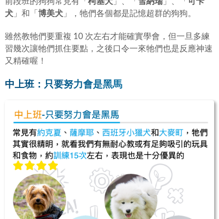
前段班的狗狗常見有「
柯基犬
」、「
雪納瑞
」、「
可卡
犬
」和「
博美犬
」，牠們各個都是記憶超群的狗狗。
雖然教牠們要重複 10 次左右才能確實學會，但一旦多練
習幾次讓牠們抓住要點，之後口令一來牠們也是反應神速
又精確喔！
中上班：只要努力會是黑馬