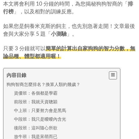
本文將會利用 10 分鐘的時間，為您揭秘狗狗智商的「
排
行榜
」，以及相對的訓練反應。
如果您是飼養米克斯的飼主，也先別急著走開！文章最後
會與大家分享 5 題「
小測驗
」。
只要 3 分鐘就可以
簡單的計算出自家狗狗的智力分數，無
論品種、體型都適用喔！
內容目錄
狗狗智商怎麼排名？換算人類約幾歲？
資優班：各個都是學霸
前段班：我就天資聰穎
中上班：只要努力會是黑馬
中段班：我只是曖曖內含光
後段班：這叫隨心所欲
放牛班：我是呆萌而已