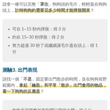
請拿一條可以完整「
罩住
」狗狗頭的毛巾，輕輕蓋在狗狗
頭上，
計時狗狗約需要花多少時間才能掙脫開來
？
可在 1~15 秒內掙脫：得 3 分
約在 15~30 秒掙脫：得 2 分
努力超過 30 秒了或繼續讓毛巾蓋在頭上：得 1
分
測驗3. 出門表現
請找一個「
不是
」固定要出門散步的時間，並在狗狗視野
範圍內，
拿起「
鑰匙
」和平常「
散步
」出門會用的物品，
看一下狗狗的反應是
？