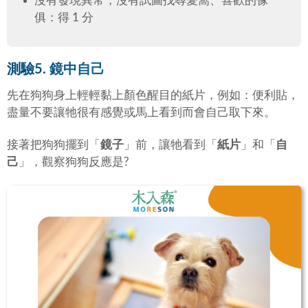
沒有發現異常，沒有試圖找尋愛窩、喜歡的傢
俱：得 1 分
測驗5. 鏡中自己
先在狗狗身上輕輕黏上顏色醒目的紙片，例如：便利貼，
盡量不要讓牠很有感覺或馬上看到而會自己取下來。
接著把狗狗擺到「
鏡子
」前，讓牠看到「
紙片
」和「
自
己
」，觀察狗狗反應是?