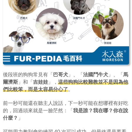
後段班的狗狗常見有「
巴哥犬
」、「
法國鬥牛犬
」、「
馬
爾濟斯
」和「
吉娃娃
」，
這些狗狗比較難教並不是因為他
們比較笨，而是太容易分心了
。
前一秒可能還在聽主人說話，下一秒可能在想哪裡有好吃
的，回過頭來就是一臉茫然：「
我是誰？我在哪？你在說
什麼？
」
可能用力教到會約練習 40 次可以成功，但最終還是要看