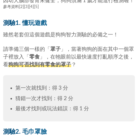
因幼犬腦部發育未健全，狗狗須滿 1 歲才能進行檢測喔！
參考資料[2][3][4][5]
測驗1. 懂玩遊戲
雖然老套但這個遊戲是狗狗智力測驗的必備之一！
請準備三個一樣的「
罩子
」，當著狗狗的面在其中一個罩
子裡放入「
零食
」，在牠眼前以最快速度打亂順序之後，
看
狗狗可否找到有零食的罩子
？
第一次就找到：得 3 分
猜錯一次才找到：得 2 分
最後才找到或玩法錯誤：得 1 分
測驗2. 毛巾罩臉