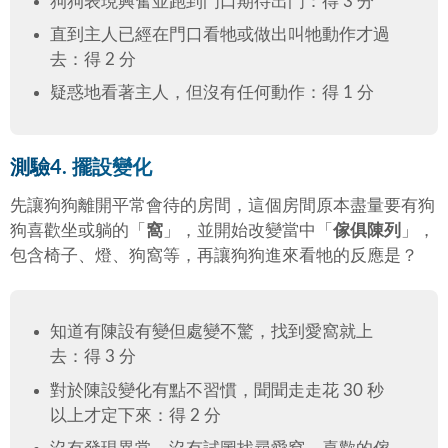
狗狗表現興奮並跑到門口期待出門：得 3 分
直到主人已經在門口看牠或做出叫牠動作才過
去：得 2 分
疑惑地看著主人，但沒有任何動作：得 1 分
測驗4. 擺設變化
先讓狗狗離開平常會待的房間，這個房間原本盡量要有狗
狗喜歡坐或躺的「
窩
」，並開始改變當中「
傢俱陳列
」，
包含椅子、燈、狗窩等，再讓狗狗進來看牠的反應是？
知道有陳設有變但處變不驚，找到愛窩就上
去：得 3 分
對於陳設變化有點不習慣，聞聞走走花 30 秒
以上才定下來：得 2 分