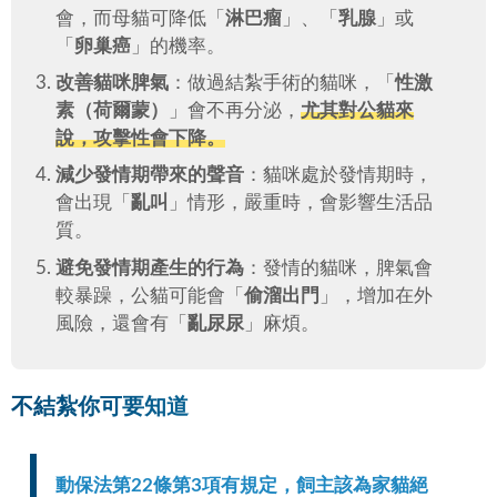
會，而母貓可降低「
淋巴瘤
」、「
乳腺
」或
「
卵巢癌
」的機率。
改善貓咪脾氣
：做過結紮手術的貓咪，「
性激
素（荷爾蒙）
」會不再分泌，
尤其對公貓來
說，攻擊性會下降。
減少發情期帶來的聲音
：貓咪處於發情期時，
會出現「
亂叫
」情形，嚴重時，會影響生活品
質。
避免發情期產生的行為
：發情的貓咪，脾氣會
較暴躁，公貓可能會「
偷溜出門
」，增加在外
風險，還會有「
亂尿尿
」麻煩。
不結紮你可要知道
動保法第22條第3項有規定，飼主該為家貓絕