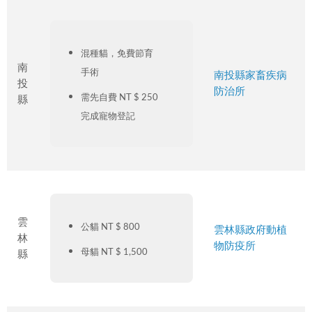
混種貓，免費節育
南
手術
南投縣家畜疾病
投
防治所
需先自費 NT $ 250
縣
完成寵物登記
雲
公貓 NT $ 800
雲林縣政府動植
林
物防疫所
母貓 NT $ 1,500
縣