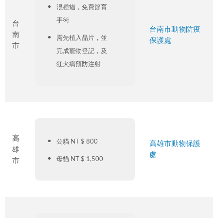
混種貓，免費節育
手術
台
台南市動物防疫
南
需先植入晶片，並
保護處
市
完成寵物登記，及
狂犬病預防注射
高
公貓 NT $ 800
高雄市動物保護
雄
處
母貓 NT $ 1,500
市