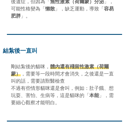
後遺症，但因為「
無性激素（荷爾蒙）分泌
」，
可能性格變為「
懶散
」，缺乏運動，導致「
容易
肥胖
」。
結紮後一直叫
剛結紮後的貓咪，
體內還有殘留性激素（荷爾
蒙）
，需要等一段時間才會消失，之後還是一直
叫的話，需要請獸醫檢查
不過有些情形貓咪還是會叫，例如：肚子餓、想
玩耍、害怕、生病等，這是貓咪的「
本能
」，需
要細心觀察才能明白。