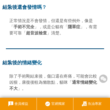
結紮後還會發情嗎？
正常情況是不會發情，但還是有些例外，像是
「
手術不完全
」，或是公貓有「
隱睪症
」，有需
要可靠「
超音波檢查
」清楚。
結紮後的情緒變化
除了手術剛結束後，傷口還在疼痛，可能會比較
凶狠，康復後較為懶散點，貓咪「
通常情緒變化
不大
」。
而公貓的情緒比起母貓，可能會有比較明顯差
會員權益
官網獨家
魚油專家
異，尤其是在脾氣和攻擊性。