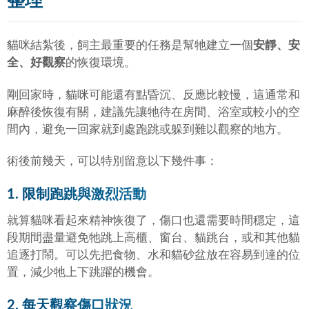
整理
貓咪結紮後，飼主最重要的任務是幫牠建立一個
安靜、安
全、好觀察
的恢復環境。
剛回家時，貓咪可能還有點昏沉、反應比較慢，這通常和
麻醉後恢復有關，建議先讓牠待在房間、浴室或較小的空
間內，避免一回家就到處跑跳或躲到難以觀察的地方。
術後前幾天，可以特別留意以下幾件事：
1. 限制跑跳與激烈活動
就算貓咪看起來精神恢復了，傷口也還需要時間穩定，這
段期間盡量避免牠跳上高櫃、窗台、貓跳台，或和其他貓
追逐打鬧。可以先把食物、水和貓砂盆放在容易到達的位
置，減少牠上下跳躍的機會。
2. 每天觀察傷口狀況