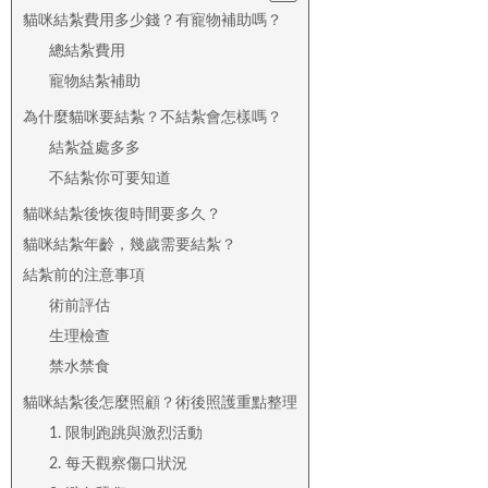
貓咪結紮費用多少錢？有寵物補助嗎？
總結紮費用
寵物結紮補助
為什麼貓咪要結紮？不結紮會怎樣嗎？
結紮益處多多
不結紮你可要知道
貓咪結紮後恢復時間要多久？
貓咪結紮年齡，幾歲需要結紮？
結紮前的注意事項
術前評估
生理檢查
禁水禁食
貓咪結紮後怎麼照顧？術後照護重點整理
1. 限制跑跳與激烈活動
2. 每天觀察傷口狀況