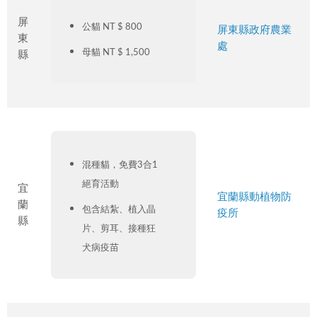
屏
公貓 NT $ 800
屏東縣政府農業
東
處
母貓 NT $ 1,500
縣
混種貓，免費3合1
絕育活動
宜
宜蘭縣動植物防
蘭
包含結紮、植入晶
疫所
縣
片、剪耳、接種狂
犬病疫苗