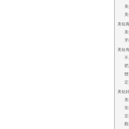
美
美
美短
美
牙
美短
不
肥
體
定
美短
美
安
定
觀