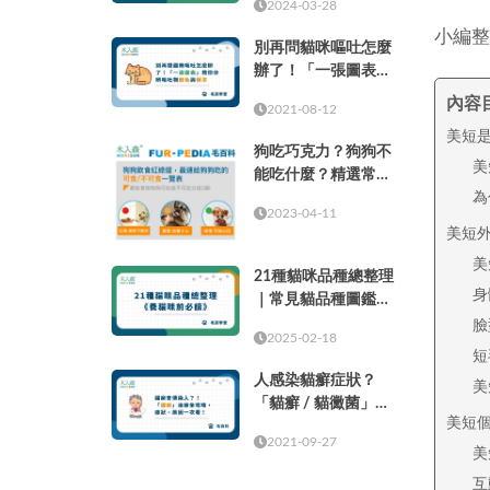
2024-03-28
小編整
別再問貓咪嘔吐怎麼
辦了！「一張圖表」
教你分辨嘔吐物顏色
內容
2021-08-12
與頻率
美短
狗吃巧克力？狗狗不
美
能吃什麼？精選常見
為
的37種食物！
2023-04-11
美短
美
21種貓咪品種總整理
身
｜常見貓品種圖鑑，
養貓咪前必讀
臉
2025-02-18
短
人感染貓癬症狀？
美
「貓癬 / 貓黴菌」治
美短
療全攻略，症狀、原
2021-09-27
因一次看！
美
互