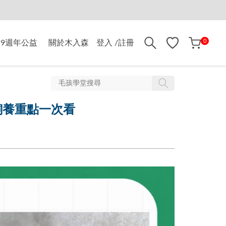
折$500
0
9週年公益
關於木入森
登入 /註冊
飼養重點一次看