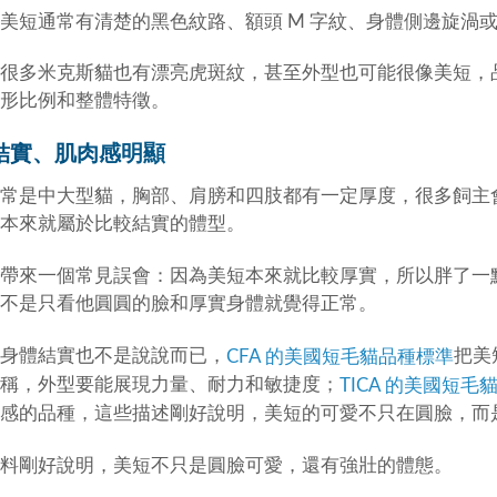
美短通常有清楚的黑色紋路、額頭 M 字紋、身體側邊旋渦
很多米克斯貓也有漂亮虎斑紋，甚至外型也可能很像美短，
形比例和整體特徵。
結實、肌肉感明顯
常是中大型貓，胸部、肩膀和四肢都有一定厚度，很多飼主
本來就屬於比較結實的體型。
帶來一個常見誤會：因為美短本來就比較厚實，所以胖了一
不是只看他圓圓的臉和厚實身體就覺得正常。
身體結實也不是說說而已，
把美
CFA 的美國短毛貓品種標準
稱，外型要能展現力量、耐力和敏捷度；
TICA 的美國短毛
肉感的品種，這些描述剛好說明，美短的可愛不只在圓臉，而
料剛好說明，美短不只是圓臉可愛，還有強壯的體態。