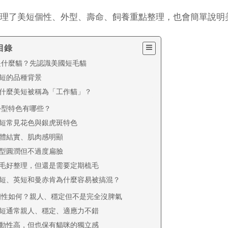
理了美短個性、外型、壽命、飼養重點整理，也會簡單說明
目錄
是什麼貓？先認識美國短毛貓
短的品種背景
什麼美短被稱為「工作貓」？
外型特色有哪些？
短常見花色與銀虎斑特色
體結實、肌肉感明顯
型圓潤但不過度扁臉
毛好整理，但還是需要定期梳毛
短、英短和曼赤肯為什麼容易被搞混？
個性如何？親人、穩定但不是完全沒脾氣
短通常親人、穩定、適應力不錯
動性高，但也保有貓咪的獨立感