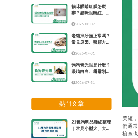
貓咪眼睛紅腫怎麼
辦？貓咪眼睛紅、眼
周紅紅與就醫時機
2026-08-07
老貓掉牙齒正常嗎？
常見原因、照顧方式
與就醫時機
2026-07-31
狗狗青光眼是什麼？
眼睛白白、霧霧別只
當成老化
2026-07-31
熱門文章
美短，
21種狗狗品種總整理
們通常
｜常見小型犬、大型
檢查也
犬介紹