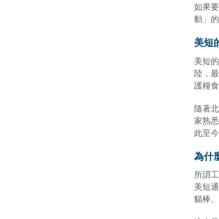
如果要
動」的
美短
美短的
陸，最
護糧食
隨著北
家熟悉
此至今
為什
所謂工
美短通
貓棒、