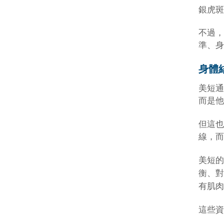
銀虎斑
不過，
準、身
身體
美短通
而是他
但這也
線，而
美短的
衡、對
有肌
這些資