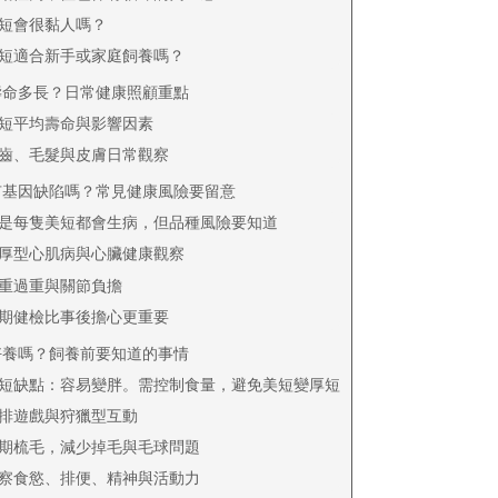
短會很黏人嗎？
短適合新手或家庭飼養嗎？
壽命多長？日常健康照顧重點
短平均壽命與影響因素
齒、毛髮與皮膚日常觀察
有基因缺陷嗎？常見健康風險要留意
是每隻美短都會生病，但品種風險要知道
厚型心肌病與心臟健康觀察
重過重與關節負擔
期健檢比事後擔心更重要
好養嗎？飼養前要知道的事情
短缺點：容易變胖。需控制食量，避免美短變厚短
排遊戲與狩獵型互動
期梳毛，減少掉毛與毛球問題
察食慾、排便、精神與活動力