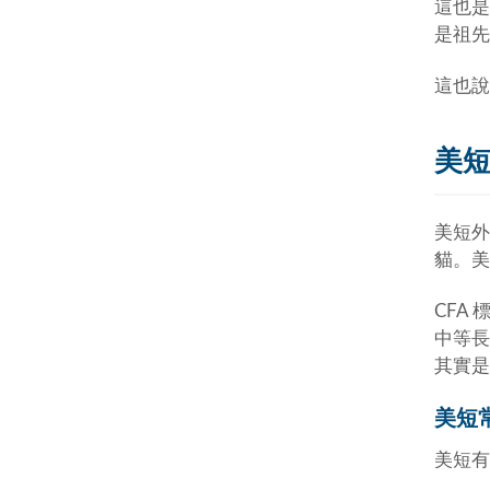
這也是
是祖先
這也說
美
美短外
貓。美
CFA
中等長
其實是
美短
美短有