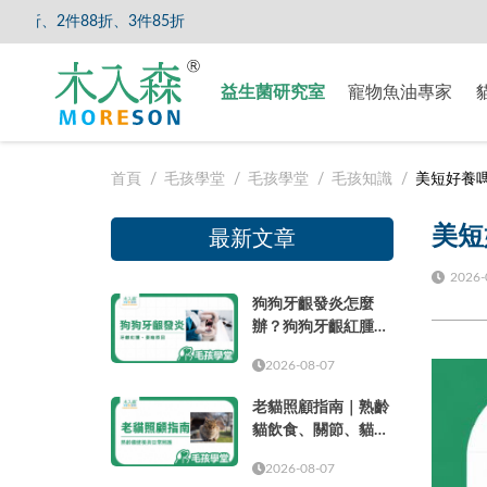
折、3件85折
【8/5
益生菌研究室
寵物魚油專家
首頁
毛孩學堂
毛孩學堂
毛孩知識
美短好養
美短
最新文章
2026-
狗狗牙齦發炎怎麼
辦？狗狗牙齦紅腫、
萎縮原因與就醫時機
2026-08-07
老貓照顧指南｜熟齡
貓飲食、關節、貓砂
盆、健檢與日常照護
2026-08-07