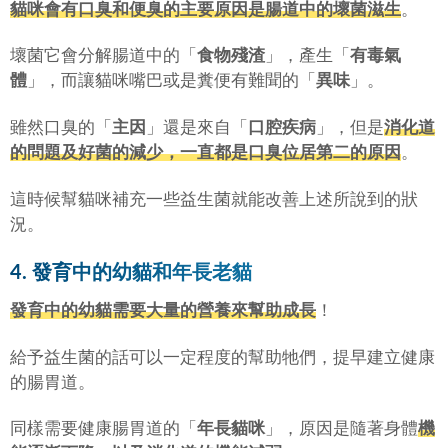
貓咪會有口臭和便臭的主要原因是腸道中的壞菌滋生
。
壞菌它會分解腸道中的「
食物殘渣
」，產生「
有毒氣
體
」，而讓貓咪嘴巴或是糞便有難聞的「
異味
」。
雖然口臭的「
主因
」還是來自「
口腔疾病
」，但是
消化道
的問題及好菌的減少，一直都是口臭位居第二的原因
。
這時候幫貓咪補充一些益生菌就能改善上述所說到的狀
況。
4. 發育中的幼貓和年長老貓
發育中的幼貓需要大量的營養來幫助成長
！
給予益生菌的話可以一定程度的幫助牠們，提早建立健康
的腸胃道。
同樣需要健康腸胃道的「
年長貓咪
」，原因是隨著身體
機