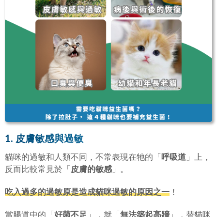
1. 皮膚敏感與過敏
貓咪的過敏和人類不同，不常表現在牠的「
呼吸道
」上，
反而比較常見於「
皮膚的敏感
」。
吃入過多的過敏原是造成貓咪過敏的原因之一
！
當腸道中的「
好菌不足
」，就「
無法築起高牆
」，替貓咪