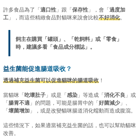
許多食品為了「
適口性
」跟「
保存性
」，會「
過度加
工
」，而這些精緻食品對貓咪來說會比較
不好消化
。
飼主在購買「
罐頭
」、「
乾飼料
」或「
零食
」
時，建議多看「
食品成分標誌
」。
益生菌能促進腸道吸收？
透過補充益生菌可以促進貓咪的腸道吸收
！
當貓咪「
吃壞肚子
」或是「
感染
」等造成「
消化不良
」或
「
腸胃不適
」的問題，可能是腸胃中的「
好菌減少
」、
「
壞菌增加
」，或是改變貓咪腸道消化蠕動而造成腹瀉。
這些情況下，如果適當補充益生菌的話，也可以幫助貓咪
改善。