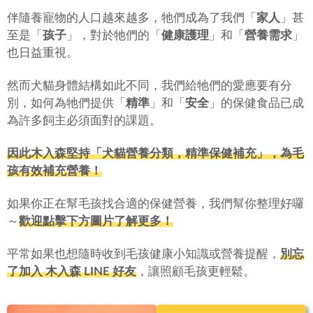
伴隨養寵物的人口越來越多，牠們成為了我們「
家人
」甚
至是「
孩子
」，對於牠們的「
健康護理
」和「
營養需求
」
也日益重視。
然而犬貓身體結構如此不同，我們給牠們的愛應要有分
別，如何為牠們提供「
精準
」和「
安全
」的保健食品已成
為許多飼主必須面對的課題。
因此木入森堅持「犬貓營養分類，精準保健補充」，為毛
孩有效補充營養！
如果你正在幫毛孩找合適的保健營養，我們幫你整理好囉
～
歡迎點擊下方圖片了解更多！
平常如果也想隨時收到毛孩健康小知識或營養提醒，
別忘
了加入 木入森 LINE 好友
，讓照顧毛孩更輕鬆。