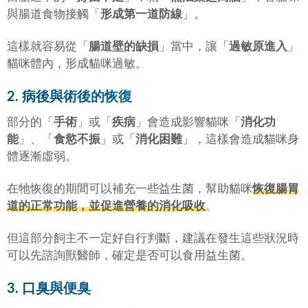
與腸道食物接觸「
形成第一道防線
」。
這樣就容易從「
腸道壁的缺損
」當中，讓「
過敏原進入
」
貓咪體內，形成貓咪過敏。
2. 病後與術後的恢復
部分的「
手術
」或「
疾病
」會造成影響貓咪「
消化功
能
」、「
食慾不振
」或「
消化困難
」，這樣會造成貓咪身
體逐漸虛弱。
在牠恢復的期間可以補充一些益生菌，幫助貓咪
恢復腸胃
道的正常功能，並促進營養的消化吸收
。
但這部分飼主不一定好自行判斷，建議在發生這些狀況時
可以先諮詢獸醫師，確定是否可以食用益生菌。
3. 口臭與便臭