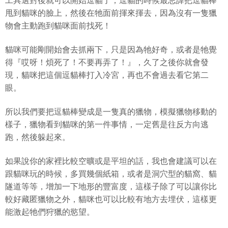
工具選對後就可以開始逗貓了，逗貓的時候最忌諱把逗貓棒
甩到貓咪的臉上，然後在牠面前揮來揮去，因為沒有一隻獵
物會主動跑到貓咪面前找死！
貓咪可能剛開始會去抓兩下，只是因為牠好奇，或者是牠覺
得『哎呀！煩死了！不要再弄了！』，久了之後你就會發
現，貓咪把這個逗貓棒打入冷宮，再也不會過去看它第二
眼。
所以我們要把逗貓棒變成是一隻真的獵物，模擬獵物移動的
樣子，獵物看到貓咪的第一件事情，一定舊是往反方向逃
跑，然後躲起來。
如果說你的家裡比較空曠或是平坦的話，我也會建議可以在
跟貓咪玩的時候，多買幾個紙箱，或者是洞穴型的貓窩、貓
隧道等等，增加一下地形的豐富度，這樣子除了可以讓你比
較好藏匿獵物之外，貓咪也可以比較有地方去埋伏，這樣更
能激起牠們狩獵的慾望。