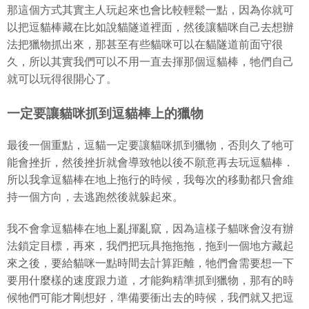
那這個方式其實主人玩起來也會比較輕鬆一點，因為你就可
以把逗貓棒藏在比如說貓隧道裡面，然後讓貓咪自己去想辦
法把獵物抓出來，那甚至有些貓咪可以在貓隧道前面守很
久，所以其實我們可以不用一直去揮那個逗貓棒，牠們自己
就可以玩得很開心了。
一定要讓貓咪抓到逗貓棒上的獵物
最後一個重點，逗貓一定要讓貓咪抓到獵物，否則久了牠可
能會挫折，然後挫折就會導致牠以後不願意再去玩逗貓棒．
所以我拿逗貓棒在地上拖行的時候，我每次的移動都只會維
持一個方向，去逃跑然後就躲起來。
我不會拿逗貓棒在地上亂揮亂竄，因為這樣子貓咪會沒有辦
法鎖定目標，再來，我們把玩具拖拖拖，拖到一個地方藏起
來之後，要給貓咪一點時間去計算距離，牠們會需要想一下
要用什麼樣的速度跟力道，才能夠精準抓到獵物，那有的時
候牠們可能才剛想好，準備要衝出去的時候，我們就又把逗