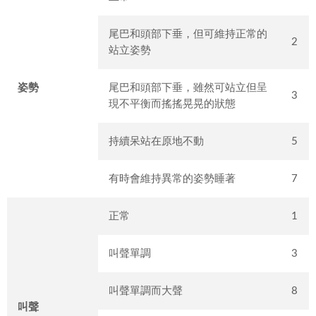
尾巴和頭部下垂，但可維持正常的
2
站立姿勢
姿勢
尾巴和頭部下垂，雖然可站立但呈
3
現不平衡而搖搖晃晃的狀態
持續呆站在原地不動
5
有時會維持異常的姿勢睡著
7
正常
1
叫聲單調
3
叫聲單調而大聲
8
叫聲