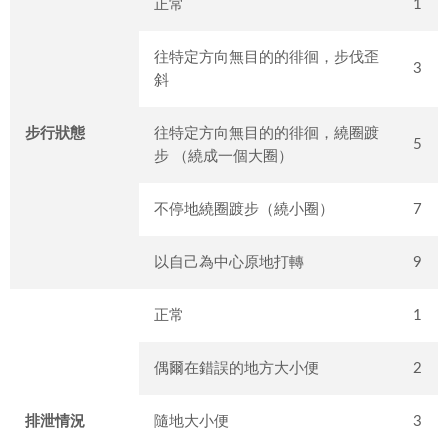
正常
1
往特定方向無目的的徘徊，步伐歪
3
斜
步行狀態
往特定方向無目的的徘徊，繞圈踱
5
步 （繞成一個大圈）
不停地繞圈踱步（繞小圈）
7
以自己為中心原地打轉
9
正常
1
偶爾在錯誤的地方大小便
2
排泄情況
隨地大小便
3