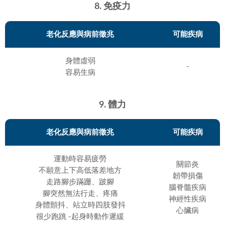
8. 免疫力
老化反應與病前徵兆
可能疾病
身體虛弱
-
容易生病
9. 體力
老化反應與病前徵兆
可能疾病
運動時容易疲勞
關節炎
不願意上下高低落差地方
韌帶損傷
走路腳步蹣跚、跛腳
腦脊髓疾病
腳突然無法行走、疼痛
神經性疾病
身體顫抖、站立時四肢發抖
心臟病
很少跑跳 -起身時動作遲緩