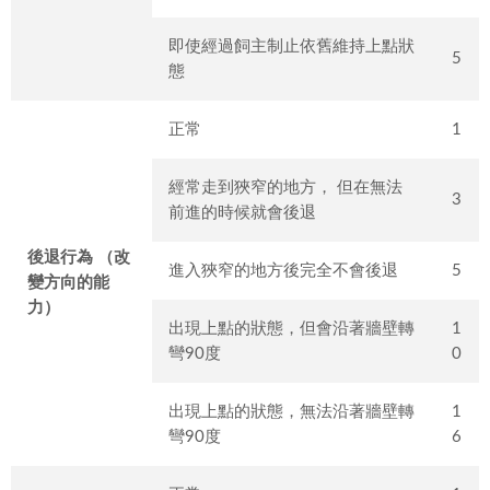
即使經過飼主制止依舊維持上點狀
5
態
正常
1
經常走到狹窄的地方， 但在無法
3
前進的時候就會後退
後退行為 （改
進入狹窄的地方後完全不會後退
5
變方向的能
力）
出現上點的狀態，但會沿著牆壁轉
1
彎90度
0
出現上點的狀態，無法沿著牆壁轉
1
彎90度
6