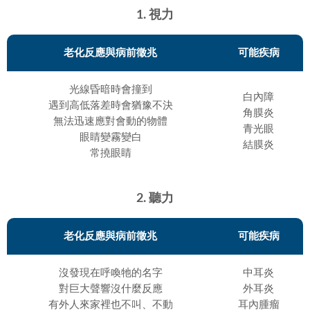
1. 視力
老化反應與病前徵兆
可能疾病
光線昏暗時會撞到
白內障
遇到高低落差時會猶豫不決
角膜炎
無法迅速應對會動的物體
青光眼
眼睛變霧變白
結膜炎
常撓眼睛
2. 聽力
老化反應與病前徵兆
可能疾病
沒發現在呼喚牠的名字
中耳炎
對巨大聲響沒什麼反應
外耳炎
有外人來家裡也不叫、不動
耳內腫瘤