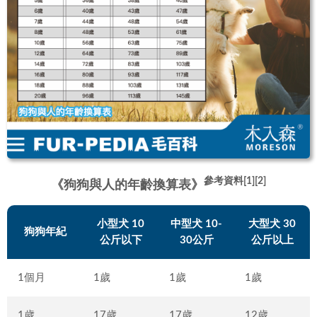
參考資料[1][2]
《狗狗與人的年齡換算表》
小型犬 10
中型犬 10-
大型犬 30
狗狗年紀
公斤以下
30公斤
公斤以上
1個月
1歲
1歲
1歲
1歲
17歲
17歲
12歲