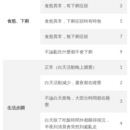
食慾異常，有下痢症狀
2
食慾、下痢
食慾異常，下痢症狀時有時無
5
食慾異常，無下痢症狀
7
不論亂吃什麼都不會下痢
9
正常（白天活動晚上腫覺）
1
白天活動減少，晝夜都在瞳覺
2
不論白天夜晚，大部分時間都在睡
3
覺
生活步調
白天除了吃飯時間外都睡得很沉，
4
半夜到清晨會突然到處亂走