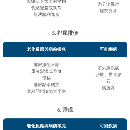
沒辦法吃太硬的食物
內分泌異常
食慾變差或異常
腦部異常
無法順利進食
5. 排尿排便
老化反應與病前徵兆
可能疾病
排尿排便不順
前列腺疾病
尿液變濃或帶血
膀胱、尿道結
便秘
石
排尿頻率增加
膀胱炎
突然開始隨地大小便
6. 睡眠
老化反應與病前徵兆
可能疾病