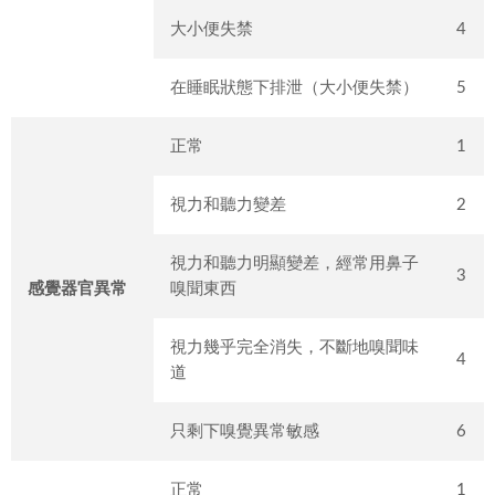
大小便失禁
4
在睡眠狀態下排泄（大小便失禁）
5
正常
1
視力和聽力變差
2
視力和聽力明顯變差，經常用鼻子
3
感覺器官異常
嗅聞東西
視力幾乎完全消失，不斷地嗅聞味
4
道
只剩下嗅覺異常敏感
6
正常
1