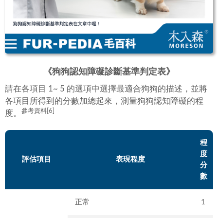
《狗狗認知障礙診斷基準判定表》
請在各項目 1~ 5 的選項中選擇最適合狗狗的描述，並將
各項目所得到的分數加總起來，測量狗狗認知障礙的程
參考資料[6]
度。
程
度
評估項目
表現程度
分
數
正常
1