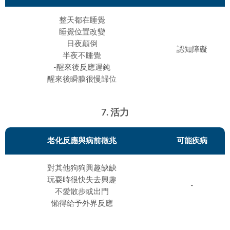
整天都在睡覺
睡覺位置改變
日夜顛倒
認知障礙
半夜不睡覺
-醒來後反應遲鈍
醒來後瞬膜很慢歸位
7. 活力
老化反應與病前徵兆
可能疾病
對其他狗狗興趣缺缺
玩耍時很快失去興趣
-
不愛散步或出門
懶得給予外界反應