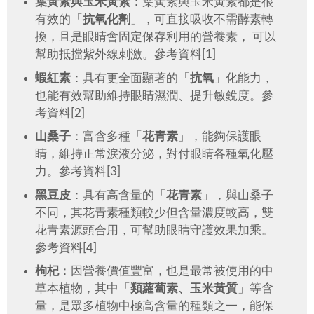
葉黃素與玉米黃素
：葉黃素與玉米黃素都是很
有效的「
抗氧化劑
」，可直接吸收不需酵素轉
換，且是眼睛會固定保存利用的營養素， 可以
幫助抵擋紫外線刺激。參考資料[1]
蝦紅素
：具有更全面顯著的「
抗氧
」化能力，
也能有效幫助維持眼睛濕潤、提升敏銳度。參
考資料[2]
山桑子
：富含多種「
花青素
」，能夠保護眼
睛，維持正常淚液分泌，對付眼睛各種氧化壓
力。參考資料[3]
黑豆皮
：具有高含量的「
花青素
」，與山桑子
不同，其花青素種類較少但含量濃度較高，雙
花青素源頭合用，可幫助眼睛守護效果加乘。
參考資料[4]
枸杞
：因營養價值豐富，也是最常被使用的中
草本植物，其中「
類蘿蔔素、玉米黃質
」等含
量，是眾多植物中極高含量的種類之一，能保