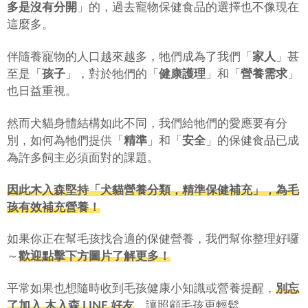
多是沒有分開
」的，過去寵物保健食品的選擇也不像現在
這麼多。
伴隨養寵物的人口越來越多，牠們成為了我們「
家人
」甚
至是「
孩子
」，對於牠們的「
健康護理
」和「
營養需求
」
也日益重視。
然而犬貓身體結構如此不同，我們給牠們的愛應要有分
別，如何為牠們提供「
精準
」和「
安全
」的保健食品已成
為許多飼主必須面對的課題。
因此木入森堅持「犬貓營養分類，精準保健補充」，為毛
孩有效補充營養！
如果你正在幫毛孩找合適的保健營養，我們幫你整理好囉
～
歡迎點擊下方圖片了解更多！
平常如果也想隨時收到毛孩健康小知識或營養提醒，
別忘
了加入 木入森 LINE 好友
，讓照顧毛孩更輕鬆。