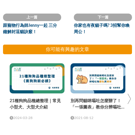
上一篇
下一篇
跟寵物行為師Jenny一起 三分
你家也有夜貓子嗎? 3招幫你喚
鐘解封逗貓訣竅！
周公！
你可能有興趣的文章
21種狗狗品種總整理｜常見
別再問貓咪嘔吐怎麼辦了！
小型犬、大型犬介紹
「一張圖表」教你分辨嘔吐物
顏色與頻率
2024-03-28
2021-08-12