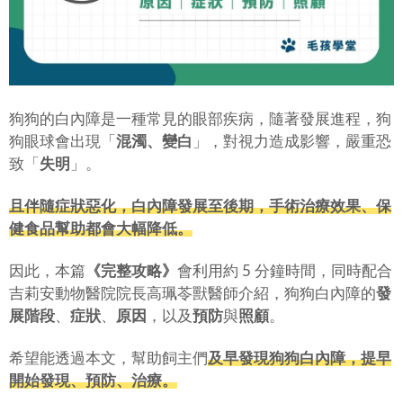
狗狗的白內障是一種常見的眼部疾病，隨著發展進程，狗
狗眼球會出現「
混濁、變白
」，對視力造成影響，嚴重恐
致「
失明
」。
且伴隨症狀惡化，白內障發展至後期，手術治療效果、保
健食品幫助都會大幅降低。
因此，本篇
《完整攻略》
會利用約 5 分鐘時間，同時配合
吉莉安動物醫院院長高珮苓獸醫師介紹，狗狗白內障的
發
展階段
、
症狀
、
原因
，以及
預防
與
照顧
。
希望能透過本文，幫助飼主們
及早發現狗狗白內障，提早
開始發現、預防、治療。