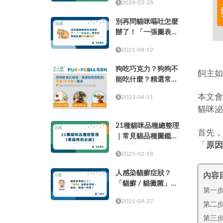
2024-03-28
別再問貓咪嘔吐怎麼
辦了！「一張圖表」
教你分辨嘔吐物顏色
2021-08-12
與頻率
狗吃巧克力？狗狗不
飼主如
能吃什麼？精選常見
的37種食物！
本文會
2023-04-11
貓咪泌
21種貓咪品種總整理
首先，
｜常見貓品種圖鑑，
「
原因
養貓咪前必讀
2025-02-18
人感染貓癬症狀？
內容
「貓癬 / 貓黴菌」治
第一步
療全攻略，症狀、原
2021-09-27
因一次看！
第二步
第三步