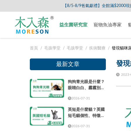
【8/5-8/9爸氣獻禮】全館滿$2000現折$200、滿$3000
益生菌研究室
寵物魚油專家
首頁
毛孩學堂
毛孩學堂
疾病醫療
發現貓咪
發現
最新文章
2023-
狗狗青光眼是什麼？
眼睛白白、霧霧別只
當成老化
2026-07-31
英短是什麼貓？英國
短毛貓個性、特徵、
壽命、缺點與飼養重
2026-07-31
點