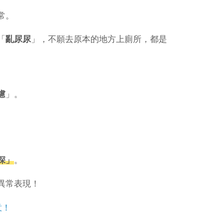
常。
「
亂尿尿
」，不願去原本的地方上廁所，都是
慮
」。
深
」
。
異常表現！
意！