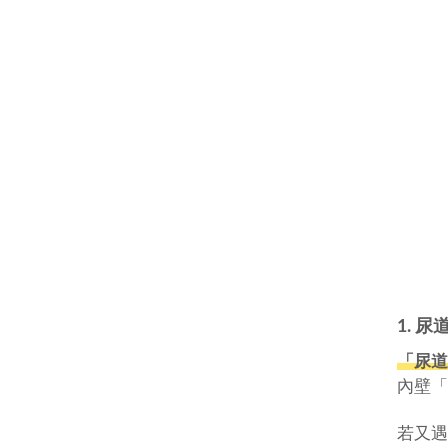
1. 
「
尿道
內壁「
若又遇