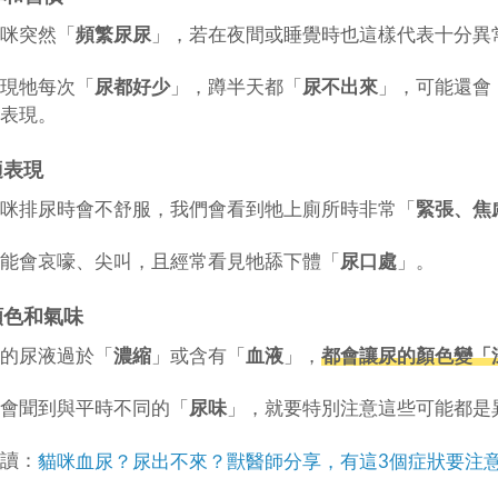
咪突然「
頻繁尿尿
」，若在夜間或睡覺時也這樣代表十分異
現牠每次「
尿都好少
」，蹲半天都「
尿不出來
」，可能還會
表現。
不適表現
咪排尿時會不舒服，我們會看到牠上廁所時非常「
緊張、焦
能會哀嚎、尖叫，且經常看見牠舔下體「
尿口處
」。
尿顏色和氣味
的尿液過於「
濃縮
」或含有「
血液
」，
都會讓尿的顏色變「
會聞到與平時不同的「
尿味
」，就要特別注意這些可能都是
讀：
貓咪血尿？尿出不來？獸醫師分享，有這3個症狀要注